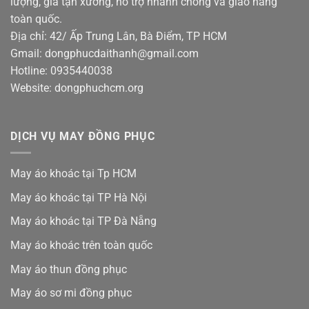
lượng, giá tận xưởng, hỗ trợ nhanh chóng và giao hàng
toàn quốc.
Địa chỉ: 42/ Ấp Trung Lân, Bà Điểm, TP HCM
Gmail: dongphucdaithanh@gmail.com
Hotline: 0935440038
Website: dongphuchcm.org
DỊCH VỤ MAY ĐỒNG PHỤC
May áo khoác tại Tp HCM
May áo khoác tại TP Hà Nội
May áo khoác tại TP Đà Nẵng
May áo khoác trên toàn quốc
May áo thun đồng phục
May áo sơ mi đồng phục