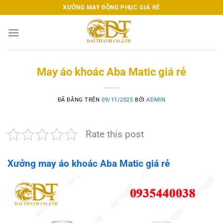
Chuyển
XƯỞNG MAY ĐỒNG PHỤC GIÁ RẺ
đến
nội
dung
May áo khoác Aba Matic giá rẻ
ĐÃ ĐĂNG TRÊN
09/11/2025
BỞI
ADMIN
Rate this post
Xưởng may áo khoác Aba Matic giá rẻ