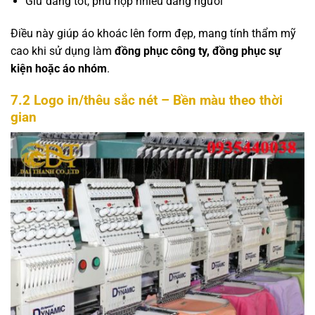
Giữ dáng tốt, phù hợp nhiều dáng người
Điều này giúp áo khoác lên form đẹp, mang tính thẩm mỹ
cao khi sử dụng làm
đồng phục công ty, đồng phục sự
kiện hoặc áo nhóm
.
7.2 Logo in/thêu sắc nét – Bền màu theo thời
gian