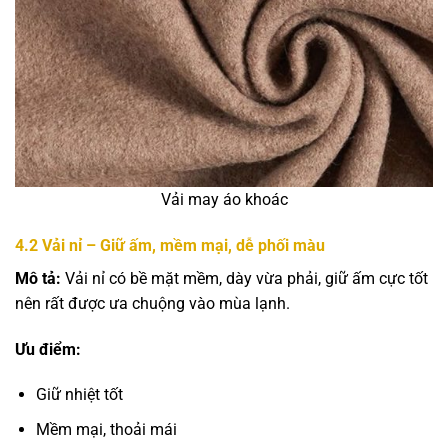
Vải may áo khoác
4.2
Vải nỉ – Giữ ấm, mềm mại, dễ phối màu
Mô tả:
Vải nỉ có bề mặt mềm, dày vừa phải, giữ ấm cực tốt
nên rất được ưa chuộng vào mùa lạnh.
Ưu điểm:
Giữ nhiệt tốt
Mềm mại, thoải mái