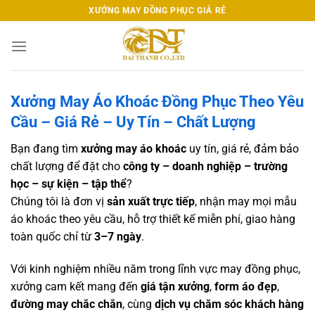
Chuyển
XƯỞNG MAY ĐỒNG PHỤC GIÁ RẺ
đến
nội
dung
Xưởng May Áo Khoác Đồng Phục Theo Yêu
Cầu – Giá Rẻ – Uy Tín – Chất Lượng
Bạn đang tìm
xưởng may áo khoác
uy tín, giá rẻ, đảm bảo
chất lượng để đặt cho
công ty – doanh nghiệp – trường
học – sự kiện – tập thể
?
Chúng tôi là đơn vị
sản xuất trực tiếp
, nhận may mọi mẫu
áo khoác theo yêu cầu, hỗ trợ thiết kế miễn phí, giao hàng
toàn quốc chỉ từ
3–7 ngày
.
Với kinh nghiệm nhiều năm trong lĩnh vực may đồng phục,
xưởng cam kết mang đến
giá tận xưởng
,
form áo đẹp
,
đường may chắc chắn
, cùng
dịch vụ chăm sóc khách hàng