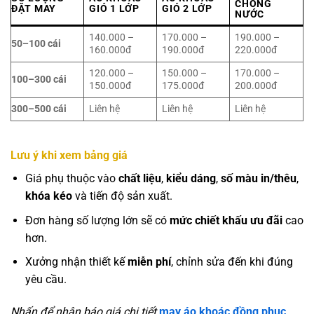
CHỐNG
ĐẶT MAY
GIÓ 1 LỚP
GIÓ 2 LỚP
NƯỚC
140.000 –
170.000 –
190.000 –
50–100 cái
160.000đ
190.000đ
220.000đ
120.000 –
150.000 –
170.000 –
100–300 cái
150.000đ
175.000đ
200.000đ
300–500 cái
Liên hệ
Liên hệ
Liên hệ
Lưu ý khi xem bảng giá
Giá phụ thuộc vào
chất liệu
,
kiểu dáng
,
số màu in/thêu
,
khóa kéo
và tiến độ sản xuất.
Đơn hàng số lượng lớn sẽ có
mức chiết khấu ưu đãi
cao
hơn.
Xưởng nhận thiết kế
miễn phí
, chỉnh sửa đến khi đúng
yêu cầu.
Nhấn để nhận báo giá chi tiết
may áo khoác đồng phục