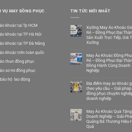
H VỤ MAY ĐỒNG PHỤC
TIN TỨC MỚI NHẤT
áo khoác tại Tp HCM
Xưởng May Áo Khoác Gió
Rẻ – Đồng Phục Đại Thà
áo khoác tại TP Hà Nội
Sản Xuất Trực Tiếp, Giá 
Xưởng
áo khoác tại TP Đà Nẵng
áo khoác trên toàn quốc
May Áo Khoác Đồng Phụ
Rẻ – Đồng Phục Đại Thà
áo thun đồng phục
Đồng Hành Cùng Doanh
áo sơ mi đồng phục
Nghiệp
bảo hộ lao động
Địa điểm may áo khoác gi
theo yêu cầu – Giải pháp
đồng phục chuyên nghiệ
doanh nghiệp
May Áo Khoác Quà Tặng
Doanh Nghiệp – Giải Ph
Quảng Bá Thương Hiệu H
Quả