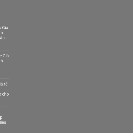
 Giá
nh
Tận
c Giá
nh
á rẻ
p cho
áp
iệu