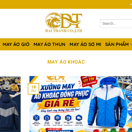
H
MAY ÁO GIÓ
MAY ÁO THUN
MAY ÁO SƠ MI
SẢN PHẨM
MAY ÁO KHOÁC
18
Th7