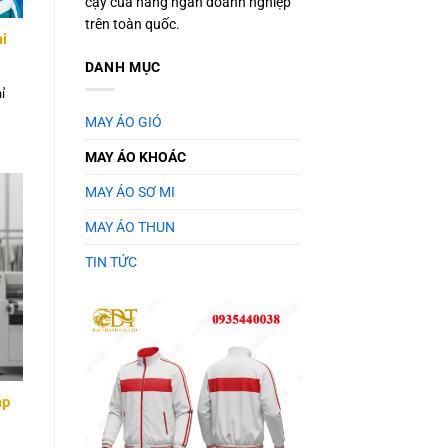
cậy của hàng ngàn doanh nghiệp
trên toàn quốc.
i
DANH MỤC
ỉ
MAY ÁO GIÓ
MAY ÁO KHOÁC
MAY ÁO SƠ MI
MAY ÁO THUN
TIN TỨC
áp