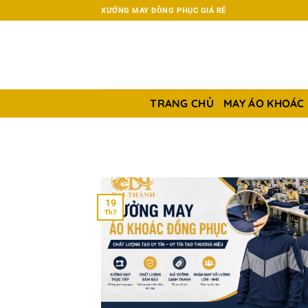
Chuyển
XƯỞNG MAY ĐỒNG PHỤC GIÁ RẺ
đến
nội
dung
TRANG CHỦ
MAY ÁO KHOÁC
19
Th7