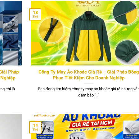
18
Th6
Giải Pháp
Công Ty May Áo Khoác Giá Rẻ – Giải Pháp Đồng
 Nghiệp
Phục Tiết Kiệm Cho Doanh Nghiệp
ng chỉ là
Bạn đang tìm kiếm công ty may áo khoác giá rẻ nhưng vẫ
đảm bảo [...]
14
Th6