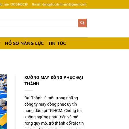
otline: 0935440038
Gmail: dongphucdaithanh@gmail.com
HỒ SƠ NĂNG LỰC
TIN TỨC
XƯỞNG MAY ĐỒNG PHỤC ĐẠI
THÀNH
Đại Thành là một trong những
công ty may đồng phục uy tín
hàng đầu tại TP.HCM. Chúng tôi
không ngừng phát triển và mở
rộng quy mô, trở thành đối tác tin