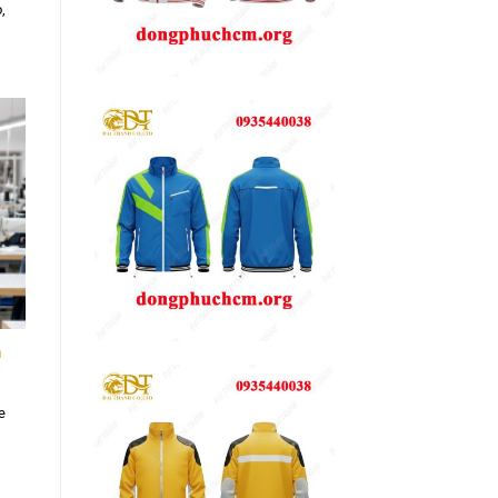
,
n
e