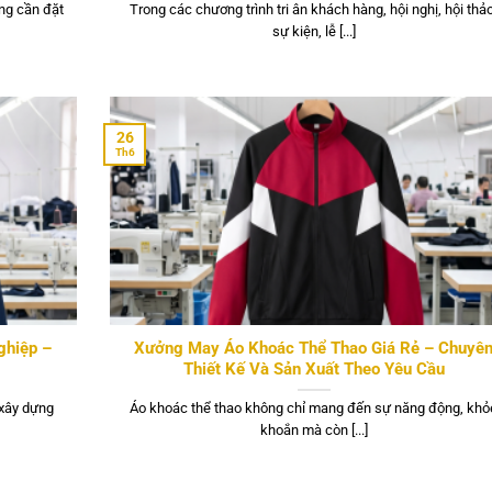
ng cần đặt
Trong các chương trình tri ân khách hàng, hội nghị, hội thảo
sự kiện, lễ [...]
26
Th6
ghiệp –
Xưởng May Áo Khoác Thể Thao Giá Rẻ – Chuyê
Thiết Kế Và Sản Xuất Theo Yêu Cầu
 xây dựng
Áo khoác thể thao không chỉ mang đến sự năng động, khỏ
khoắn mà còn [...]