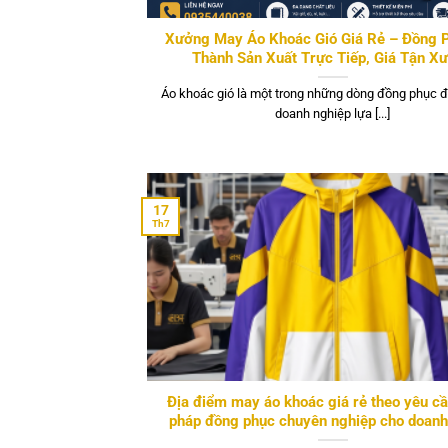
Xưởng May Áo Khoác Gió Giá Rẻ – Đồng 
Thành Sản Xuất Trực Tiếp, Giá Tận X
Áo khoác gió là một trong những dòng đồng phục 
doanh nghiệp lựa [...]
17
Th7
Địa điểm may áo khoác giá rẻ theo yêu cầ
pháp đồng phục chuyên nghiệp cho doanh