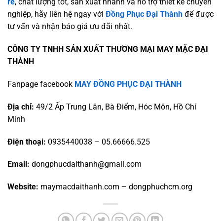
rẻ
, chất lượng tốt, sản xuất nhanh và hỗ trợ thiết kế chuyên
nghiệp, hãy liên hệ ngay với
Đồng Phục Đại Thành
để được
tư vấn và nhận báo giá ưu đãi nhất.
CÔNG TY TNHH SẢN XUẤT THƯƠNG MẠI MAY MẶC ĐẠI
THÀNH
Fanpage facebook
MAY ĐỒNG PHỤC ĐẠI THÀNH
Địa chỉ:
49/2 Ấp Trung Lân, Bà Điểm, Hóc Môn, Hồ Chí
Minh
Điện thoại:
0935440038 – 05.66666.525
Email:
dongphucdaithanh@gmail.com
Website:
maymacdaithanh.com – dongphuchcm.org