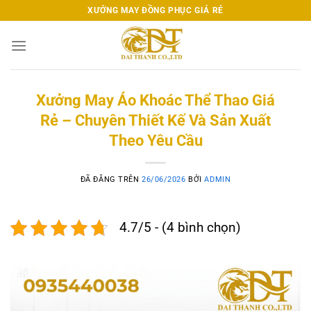
Chuyển
XƯỞNG MAY ĐỒNG PHỤC GIÁ RẺ
đến
nội
dung
Xưởng May Áo Khoác Thể Thao Giá
Rẻ – Chuyên Thiết Kế Và Sản Xuất
Theo Yêu Cầu
ĐÃ ĐĂNG TRÊN
26/06/2026
BỞI
ADMIN
4.7/5 - (4 bình chọn)