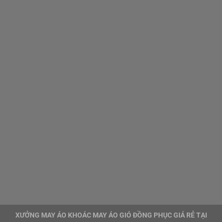
XƯỞNG MAY ÁO KHOÁC MAY ÁO GIÓ ĐỒNG PHỤC GIÁ RẺ TẠI