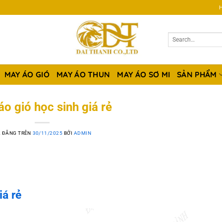
H
MAY ÁO GIÓ
MAY ÁO THUN
MAY ÁO SƠ MI
SẢN PHẨM
o gió học sinh giá rẻ
 ĐĂNG TRÊN
30/11/2025
BỞI
ADMIN
á rẻ