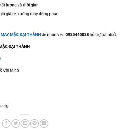
ất lượng và thời gian.
ió giá rẻ, xưởng may đồng phục
ệ
MAY MẶC ĐẠI THÀNH
để nhân viên
0935440038
hỗ trợ tốt nhất.
MẶC ĐẠI THÀNH
H
ồ Chí Minh
.org