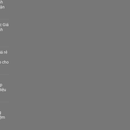
nh
Tận
c Giá
nh
á rẻ
p cho
áp
iệu
g
iệm