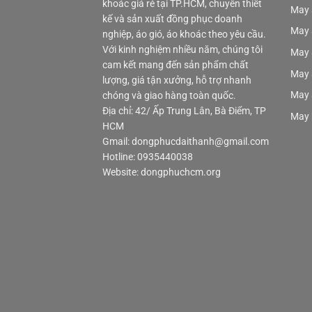
khoác giá rẻ tại TP.HCM, chuyên thiết
May 
kế và sản xuất đồng phục doanh
May 
nghiệp, áo gió, áo khoác theo yêu cầu.
Với kinh nghiệm nhiều năm, chúng tôi
May 
cam kết mang đến sản phẩm chất
May 
lượng, giá tận xưởng, hỗ trợ nhanh
May 
chóng và giao hàng toàn quốc.
Địa chỉ: 42/ Ấp Trung Lân, Bà Điểm, TP
May 
HCM
Gmail: dongphucdaithanh@gmail.com
Hotline: 0935440038
Website: dongphuchcm.org