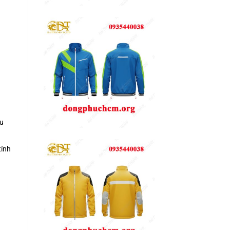
ểu
tính