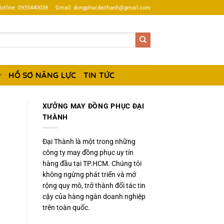
otline: 0935440038
Gmail: dongphucdaithanh@gmail.com
HỒ SƠ NĂNG LỰC
TIN TỨC
XƯỞNG MAY ĐỒNG PHỤC ĐẠI
THÀNH
Đại Thành là một trong những
công ty may đồng phục uy tín
hàng đầu tại TP.HCM. Chúng tôi
không ngừng phát triển và mở
rộng quy mô, trở thành đối tác tin
cậy của hàng ngàn doanh nghiệp
trên toàn quốc.