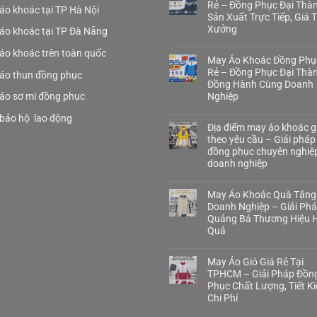
Rẻ – Đồng Phục Đại Thà
áo khoác tại TP Hà Nội
Sản Xuất Trực Tiếp, Giá 
Xưởng
áo khoác tại TP Đà Nẵng
áo khoác trên toàn quốc
May Áo Khoác Đồng Phụ
Rẻ – Đồng Phục Đại Thà
áo thun đồng phục
Đồng Hành Cùng Doanh
áo sơ mi đồng phục
Nghiệp
bảo hộ lao động
Địa điểm may áo khoác gi
theo yêu cầu – Giải pháp
đồng phục chuyên nghiệ
doanh nghiệp
May Áo Khoác Quà Tặng
Doanh Nghiệp – Giải Ph
Quảng Bá Thương Hiệu H
Quả
May Áo Gió Giá Rẻ Tại
TPHCM – Giải Pháp Đồn
Phục Chất Lượng, Tiết K
Chi Phí