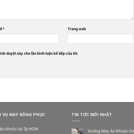
il
*
Trang web
ình duyệt này cho lần bình luận kế tiếp của tôi.
H VỤ MAY ĐỒNG PHỤC
TIN TỨC MỚI NHẤT
áo khoác tại Tp HCM
Xưởng May Áo Khoác Gió