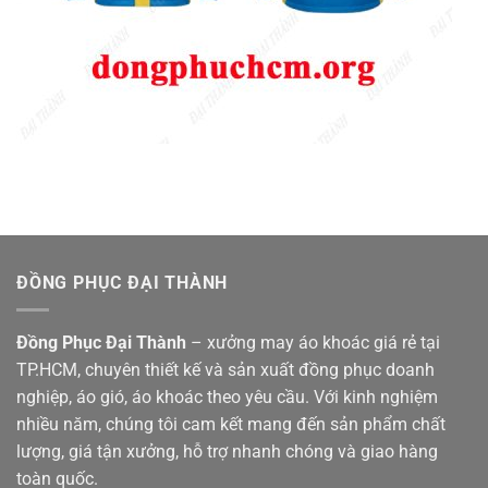
ĐỒNG PHỤC ĐẠI THÀNH
Đồng Phục Đại Thành
– xưởng may áo khoác giá rẻ tại
TP.HCM, chuyên thiết kế và sản xuất đồng phục doanh
nghiệp, áo gió, áo khoác theo yêu cầu. Với kinh nghiệm
nhiều năm, chúng tôi cam kết mang đến sản phẩm chất
lượng, giá tận xưởng, hỗ trợ nhanh chóng và giao hàng
toàn quốc.