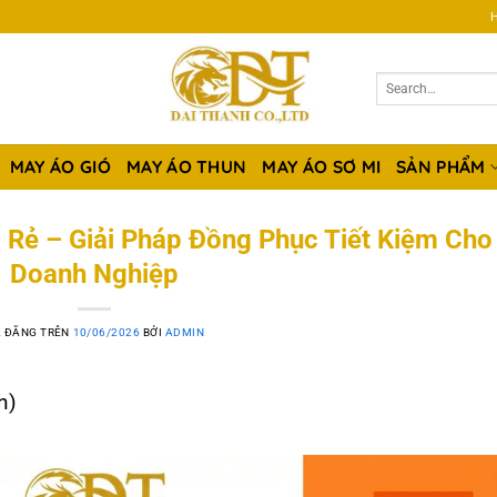
H
MAY ÁO GIÓ
MAY ÁO THUN
MAY ÁO SƠ MI
SẢN PHẨM
Rẻ – Giải Pháp Đồng Phục Tiết Kiệm Cho
Doanh Nghiệp
 ĐĂNG TRÊN
10/06/2026
BỞI
ADMIN
n)