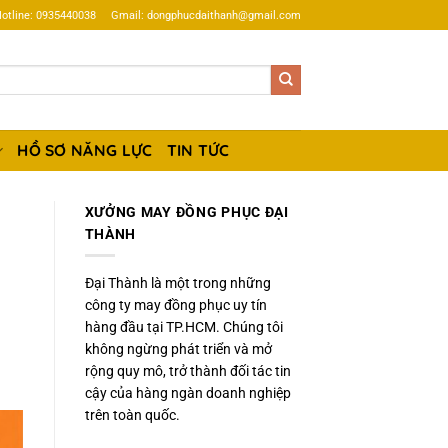
otline: 0935440038
Gmail: dongphucdaithanh@gmail.com
HỒ SƠ NĂNG LỰC
TIN TỨC
XƯỞNG MAY ĐỒNG PHỤC ĐẠI
THÀNH
Đại Thành là một trong những
công ty may đồng phục uy tín
hàng đầu tại TP.HCM. Chúng tôi
không ngừng phát triển và mở
rộng quy mô, trở thành đối tác tin
cậy của hàng ngàn doanh nghiệp
trên toàn quốc.