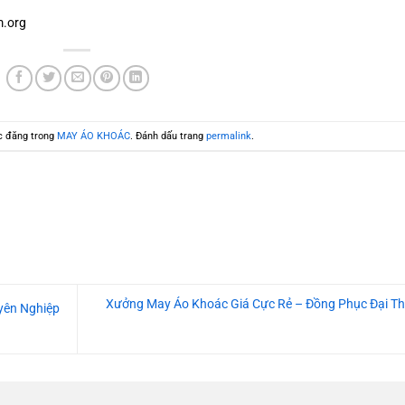
.org
c đăng trong
MAY ÁO KHOÁC
. Đánh dấu trang
permalink
.
Xưởng May Áo Khoác Giá Cực Rẻ – Đồng Phục Đại T
yên Nghiệp