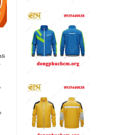
tối
.
p
o