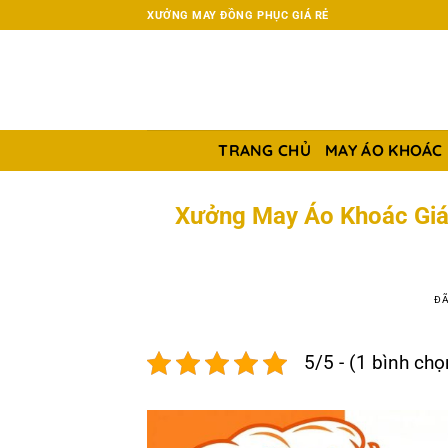
Chuyển
XƯỞNG MAY ĐỒNG PHỤC GIÁ RẺ
đến
nội
dung
TRANG CHỦ
MAY ÁO KHOÁC
Xưởng May Áo Khoác Giá 
ĐÃ
5/5 - (1 bình chọ