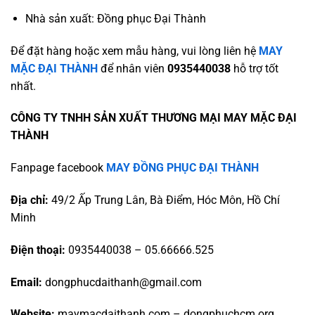
Nhà sản xuất: Đồng phục Đại Thành
Để đặt hàng hoặc xem mẫu hàng, vui lòng liên hệ
MAY
MẶC ĐẠI THÀNH
để nhân viên
0935440038
hỗ trợ tốt
nhất.
CÔNG TY TNHH SẢN XUẤT THƯƠNG MẠI MAY MẶC ĐẠI
THÀNH
Fanpage facebook
MAY ĐỒNG PHỤC ĐẠI THÀNH
Địa chỉ:
49/2 Ấp Trung Lân, Bà Điểm, Hóc Môn, Hồ Chí
Minh
Điện thoại:
0935440038 – 05.66666.525
Email:
dongphucdaithanh@gmail.com
Website:
maymacdaithanh.com – dongphuchcm.org