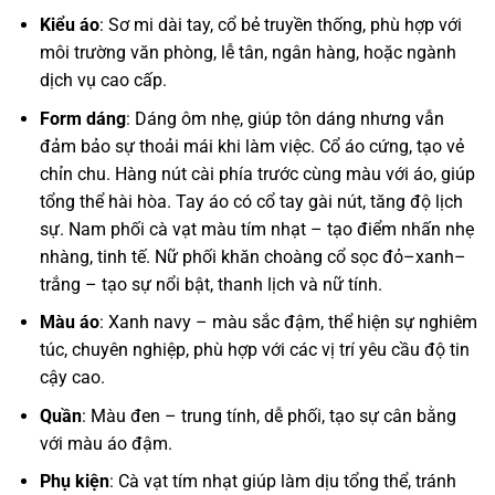
Kiểu áo
: Sơ mi dài tay, cổ bẻ truyền thống, phù hợp với
môi trường văn phòng, lễ tân, ngân hàng, hoặc ngành
dịch vụ cao cấp.
Form dáng
: Dáng ôm nhẹ, giúp tôn dáng nhưng vẫn
đảm bảo sự thoải mái khi làm việc. Cổ áo cứng, tạo vẻ
chỉn chu. Hàng nút cài phía trước cùng màu với áo, giúp
tổng thể hài hòa. Tay áo có cổ tay gài nút, tăng độ lịch
sự. Nam phối cà vạt màu tím nhạt – tạo điểm nhấn nhẹ
nhàng, tinh tế. Nữ phối khăn choàng cổ sọc đỏ–xanh–
trắng – tạo sự nổi bật, thanh lịch và nữ tính.
Màu áo
: Xanh navy – màu sắc đậm, thể hiện sự nghiêm
túc, chuyên nghiệp, phù hợp với các vị trí yêu cầu độ tin
cậy cao.
Quần
: Màu đen – trung tính, dễ phối, tạo sự cân bằng
với màu áo đậm.
Phụ kiện
: Cà vạt tím nhạt giúp làm dịu tổng thể, tránh