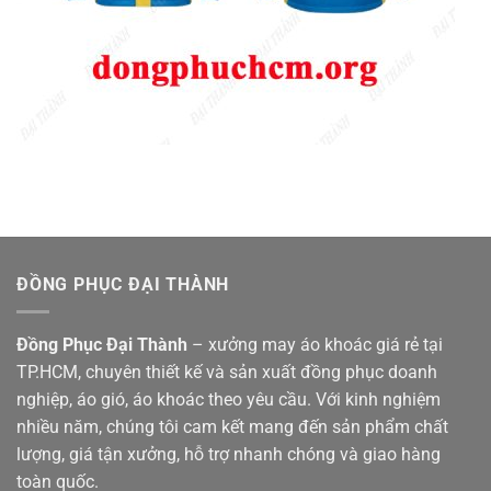
ĐỒNG PHỤC ĐẠI THÀNH
Đồng Phục Đại Thành
– xưởng may áo khoác giá rẻ tại
TP.HCM, chuyên thiết kế và sản xuất đồng phục doanh
nghiệp, áo gió, áo khoác theo yêu cầu. Với kinh nghiệm
nhiều năm, chúng tôi cam kết mang đến sản phẩm chất
lượng, giá tận xưởng, hỗ trợ nhanh chóng và giao hàng
toàn quốc.