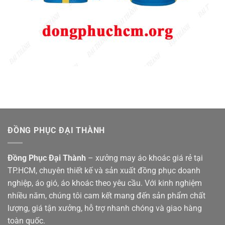
ĐỒNG PHỤC ĐẠI THÀNH
Đồng Phục Đại Thành
– xưởng may áo khoác giá rẻ tại
TP.HCM, chuyên thiết kế và sản xuất đồng phục doanh
nghiệp, áo gió, áo khoác theo yêu cầu. Với kinh nghiệm
nhiều năm, chúng tôi cam kết mang đến sản phẩm chất
lượng, giá tận xưởng, hỗ trợ nhanh chóng và giao hàng
toàn quốc.