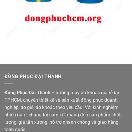
ĐỒNG PHỤC ĐẠI THÀNH
Đồng Phục Đại Thành
– xưởng may áo khoác giá rẻ tại
TP.HCM, chuyên thiết kế và sản xuất đồng phục doanh
nghiệp, áo gió, áo khoác theo yêu cầu. Với kinh nghiệm
nhiều năm, chúng tôi cam kết mang đến sản phẩm chất
lượng, giá tận xưởng, hỗ trợ nhanh chóng và giao hàng
toàn quốc.