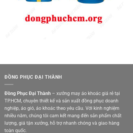
ĐỒNG PHỤC ĐẠI THÀNH
Đồng Phục Đại Thành
– xưởng may áo khoác giá rẻ tại
TP.HCM, chuyên thiết kế và sản xuất đồng phục doanh
nghiệp, áo gió, áo khoác theo yêu cầu. Với kinh nghiệm
nhiều năm, chúng tôi cam kết mang đến sản phẩm chất
lượng, giá tận xưởng, hỗ trợ nhanh chóng và giao hàng
toàn quốc.