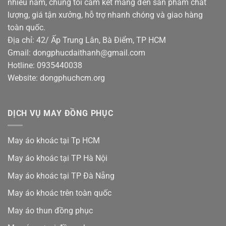
nhiều năm, chúng tôi cam kết mang đến sản phẩm chất
lượng, giá tận xưởng, hỗ trợ nhanh chóng và giao hàng
toàn quốc.
Địa chỉ: 42/ Ấp Trung Lân, Bà Điểm, TP HCM
Gmail: dongphucdaithanh@gmail.com
Hotline: 0935440038
Website: dongphuchcm.org
DỊCH VỤ MAY ĐỒNG PHỤC
May áo khoác tại Tp HCM
May áo khoác tại TP Hà Nội
May áo khoác tại TP Đà Nẵng
May áo khoác trên toàn quốc
May áo thun đồng phục