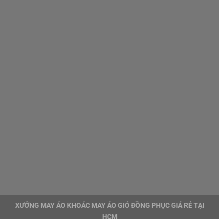
XƯỞNG MAY ÁO KHOÁC MAY ÁO GIÓ ĐỒNG PHỤC GIÁ RẺ TẠI
HCM