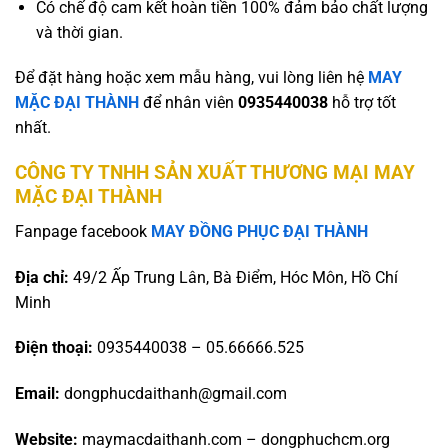
Có chế độ cam kết hoàn tiền 100% đảm bảo chất lượng
và thời gian.
Để đặt hàng hoặc xem mẫu hàng, vui lòng liên hệ
MAY
MẶC ĐẠI THÀNH
để nhân viên
0935440038
hỗ trợ tốt
nhất.
CÔNG TY TNHH SẢN XUẤT THƯƠNG MẠI MAY
MẶC ĐẠI THÀNH
Fanpage facebook
MAY ĐỒNG PHỤC ĐẠI THÀNH
Địa chỉ:
49/2 Ấp Trung Lân, Bà Điểm, Hóc Môn, Hồ Chí
Minh
Điện thoại:
0935440038 – 05.66666.525
Email:
dongphucdaithanh@gmail.com
Website:
maymacdaithanh.com – dongphuchcm.org