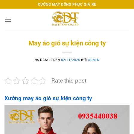
Chuyển
XƯỞNG MAY ĐỒNG PHỤC GIÁ RẺ
đến
nội
dung
May áo gió sự kiện công ty
ĐÃ ĐĂNG TRÊN
02/11/2025
BỞI
ADMIN
Rate this post
Xưởng may áo gió sự kiện công ty