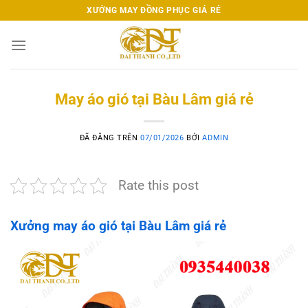
Chuyển
XƯỞNG MAY ĐỒNG PHỤC GIÁ RẺ
đến
nội
dung
May áo gió tại Bàu Lâm giá rẻ
ĐÃ ĐĂNG TRÊN
07/01/2026
BỞI
ADMIN
Rate this post
Xưởng may áo gió tại Bàu Lâm giá rẻ