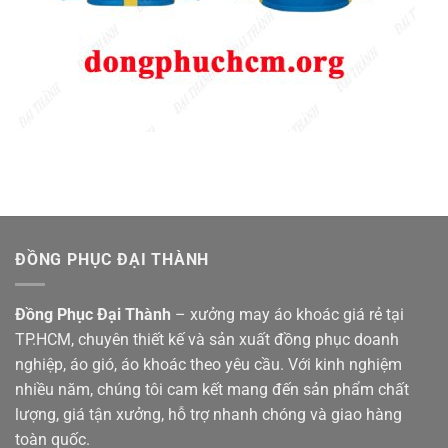
ĐỒNG PHỤC ĐẠI THÀNH
Đồng Phục Đại Thành
– xưởng may áo khoác giá rẻ tại
TP.HCM, chuyên thiết kế và sản xuất đồng phục doanh
nghiệp, áo gió, áo khoác theo yêu cầu. Với kinh nghiệm
nhiều năm, chúng tôi cam kết mang đến sản phẩm chất
lượng, giá tận xưởng, hỗ trợ nhanh chóng và giao hàng
toàn quốc.