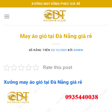
Chuyển
XƯỞNG MAY ĐỒNG PHỤC GIÁ RẺ
đến
nội
dung
May áo gió tại Đà Nẵng giá rẻ
ĐÃ ĐĂNG TRÊN
02/12/2025
BỞI
ADMIN
Rate this post
Xưởng may áo gió tại Đà Nẵng giá rẻ