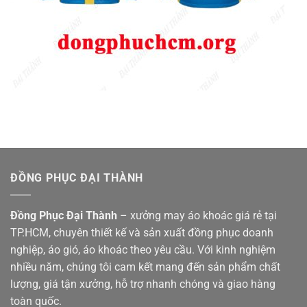
ĐỒNG PHỤC ĐẠI THÀNH
Đồng Phục Đại Thành
– xưởng may áo khoác giá rẻ tại
TP.HCM, chuyên thiết kế và sản xuất đồng phục doanh
nghiệp, áo gió, áo khoác theo yêu cầu. Với kinh nghiệm
nhiều năm, chúng tôi cam kết mang đến sản phẩm chất
lượng, giá tận xưởng, hỗ trợ nhanh chóng và giao hàng
toàn quốc.