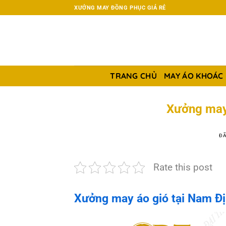
Chuyển
XƯỞNG MAY ĐỒNG PHỤC GIÁ RẺ
đến
nội
dung
TRANG CHỦ
MAY ÁO KHOÁC
Xưởng may 
ĐÃ
Rate this post
Xưởng may áo gió tại Nam Đị