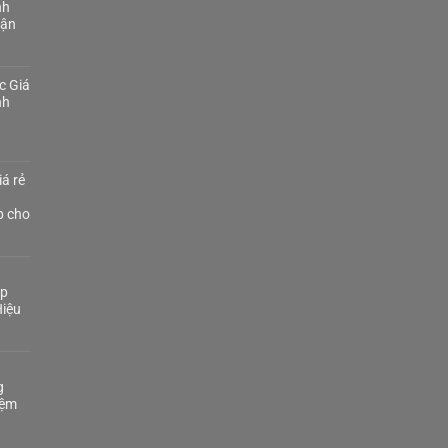
nh
Tận
c Giá
nh
á rẻ
p cho
áp
iệu
g
iệm