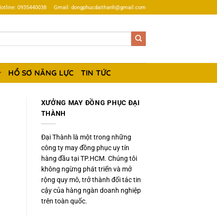
otline: 0935440038
Gmail: dongphucdaithanh@gmail.com
HỒ SƠ NĂNG LỰC
TIN TỨC
XƯỞNG MAY ĐỒNG PHỤC ĐẠI
THÀNH
Đại Thành là một trong những
công ty may đồng phục uy tín
hàng đầu tại TP.HCM. Chúng tôi
không ngừng phát triển và mở
rộng quy mô, trở thành đối tác tin
cậy của hàng ngàn doanh nghiệp
trên toàn quốc.