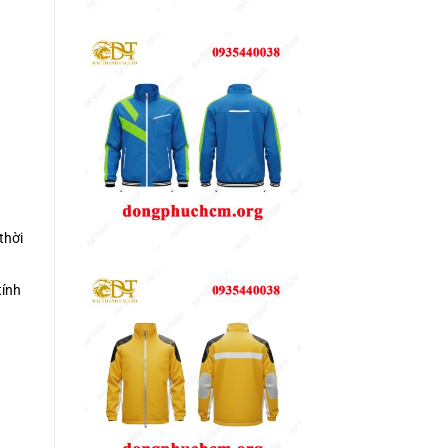
thời
tính