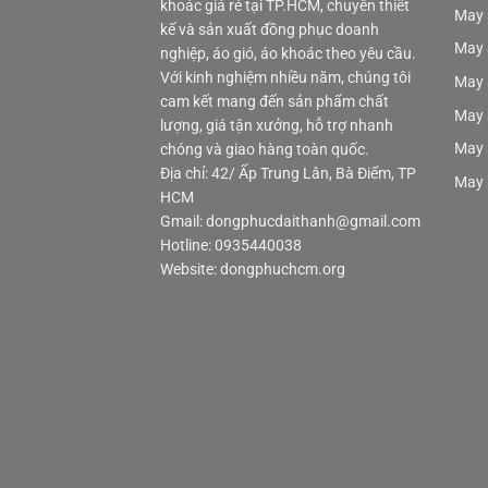
khoác giá rẻ tại TP.HCM, chuyên thiết
May 
kế và sản xuất đồng phục doanh
May 
nghiệp, áo gió, áo khoác theo yêu cầu.
Với kinh nghiệm nhiều năm, chúng tôi
May 
cam kết mang đến sản phẩm chất
May 
lượng, giá tận xưởng, hỗ trợ nhanh
May 
chóng và giao hàng toàn quốc.
Địa chỉ: 42/ Ấp Trung Lân, Bà Điểm, TP
May 
HCM
Gmail: dongphucdaithanh@gmail.com
Hotline: 0935440038
Website: dongphuchcm.org