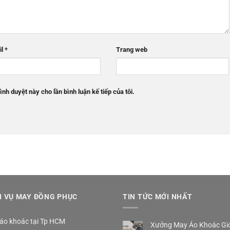
il
*
Trang web
ình duyệt này cho lần bình luận kế tiếp của tôi.
H VỤ MAY ĐỒNG PHỤC
TIN TỨC MỚI NHẤT
áo khoác tại Tp HCM
Xưởng May Áo Khoác Gió