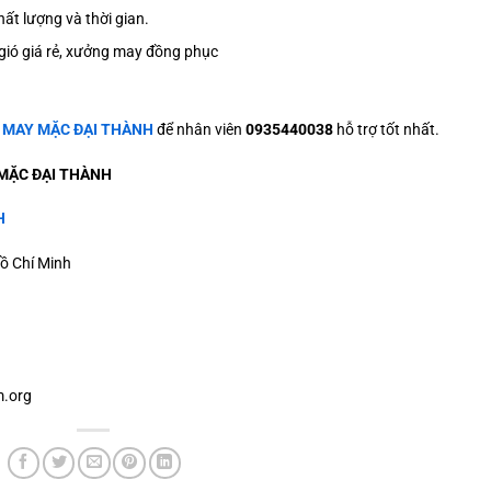
ất lượng và thời gian.
ió giá rẻ, xưởng may đồng phục
ệ
MAY MẶC ĐẠI THÀNH
để nhân viên
0935440038
hỗ trợ tốt nhất.
MẶC ĐẠI THÀNH
H
ồ Chí Minh
.org