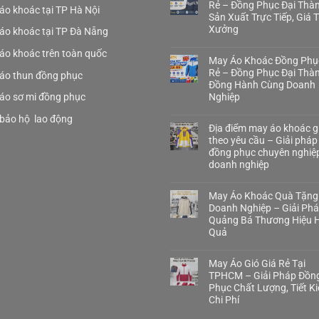
Rẻ – Đồng Phục Đại Thà
áo khoác tại TP Hà Nội
Sản Xuất Trực Tiếp, Giá 
Xưởng
áo khoác tại TP Đà Nẵng
áo khoác trên toàn quốc
May Áo Khoác Đồng Phụ
Rẻ – Đồng Phục Đại Thà
áo thun đồng phục
Đồng Hành Cùng Doanh
áo sơ mi đồng phục
Nghiệp
bảo hộ lao động
Địa điểm may áo khoác gi
theo yêu cầu – Giải pháp
đồng phục chuyên nghiệ
doanh nghiệp
May Áo Khoác Quà Tặng
Doanh Nghiệp – Giải Ph
Quảng Bá Thương Hiệu H
Quả
May Áo Gió Giá Rẻ Tại
TPHCM – Giải Pháp Đồn
Phục Chất Lượng, Tiết K
Chi Phí