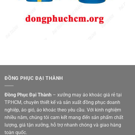
ĐỒNG PHỤC ĐẠI THÀNH
Đồng Phục Đại Thành
– xưởng may áo khoác giá rẻ tại
TP.HCM, chuyên thiết kế và sản xuất đồng phục doanh
nghiệp, áo gió, áo khoác theo yêu cầu. Với kinh nghiệm
nhiều năm, chúng tôi cam kết mang đến sản phẩm chất
lượng, giá tận xưởng, hỗ trợ nhanh chóng và giao hàng
toàn quốc.