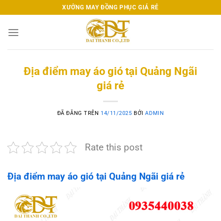
Chuyển
XƯỞNG MAY ĐỒNG PHỤC GIÁ RẺ
đến
nội
dung
Địa điểm may áo gió tại Quảng Ngãi
giá rẻ
ĐÃ ĐĂNG TRÊN
14/11/2025
BỞI
ADMIN
Rate this post
Địa điểm may áo gió tại Quảng Ngãi giá rẻ