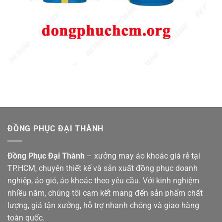
ĐỒNG PHỤC ĐẠI THÀNH
Đồng Phục Đại Thành
– xưởng may áo khoác giá rẻ tại
TP.HCM, chuyên thiết kế và sản xuất đồng phục doanh
nghiệp, áo gió, áo khoác theo yêu cầu. Với kinh nghiệm
nhiều năm, chúng tôi cam kết mang đến sản phẩm chất
lượng, giá tận xưởng, hỗ trợ nhanh chóng và giao hàng
toàn quốc.