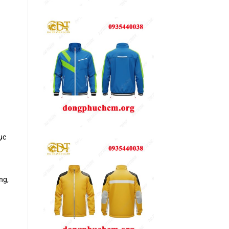
ục
ng,