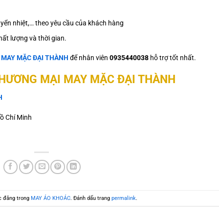
 chuyển nhiệt,… theo yêu cầu của khách hàng
ất lượng và thời gian.
ệ
MAY MẶC ĐẠI THÀNH
để nhân viên
0935440038
hỗ trợ tốt nhất.
THƯƠNG MẠI MAY MẶC ĐẠI THÀNH
H
ồ Chí Minh
c đăng trong
MAY ÁO KHOÁC
. Đánh dấu trang
permalink
.