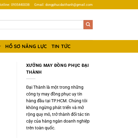
otline: 0935440038
Gmail: dongphucdaithanh@gmail.com
HỒ SƠ NĂNG LỰC
TIN TỨC
XƯỞNG MAY ĐỒNG PHỤC ĐẠI
THÀNH
Đại Thành là một trong những
công ty may đồng phục uy tín
hàng đầu tại TP.HCM. Chúng tôi
không ngừng phát triển và mở
rộng quy mô, trở thành đối tác tin
cậy của hàng ngàn doanh nghiệp
trên toàn quốc.