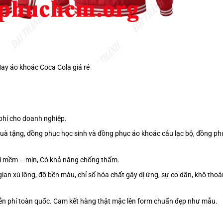
ay áo khoác Coca Cola giá rẻ
phí cho doanh nghiệp.
quà tặng, đồng phục học sinh và đồng phục áo khoác câu lạc bộ, đồng ph
vải mềm – mịn, Có khả năng chống thấm.
gian xù lông, độ bền màu, chỉ số hóa chất gây dị ứng, sự co dãn, khô thoá
iễn phí toàn quốc. Cam kết hàng thật mặc lên form chuẩn đẹp như mẫu.