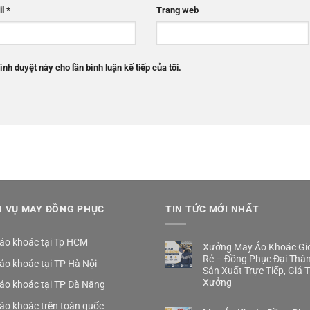
il
*
Trang web
ình duyệt này cho lần bình luận kế tiếp của tôi.
H VỤ MAY ĐỒNG PHỤC
TIN TỨC MỚI NHẤT
áo khoác tại Tp HCM
Xưởng May Áo Khoác Gió
Rẻ – Đồng Phục Đại Thà
áo khoác tại TP Hà Nội
Sản Xuất Trực Tiếp, Giá 
Xưởng
áo khoác tại TP Đà Nẵng
áo khoác trên toàn quốc