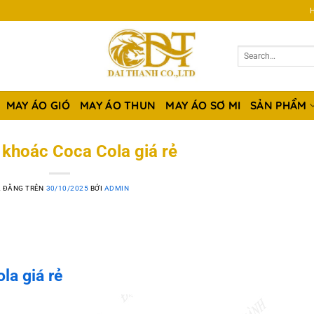
H
MAY ÁO GIÓ
MAY ÁO THUN
MAY ÁO SƠ MI
SẢN PHẨM
khoác Coca Cola giá rẻ
 ĐĂNG TRÊN
30/10/2025
BỞI
ADMIN
a giá rẻ