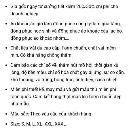
Giá gốc ngay từ xưởng tiết kiệm 20%-30% chi phí cho
doanh nghiệp.
Áo khoác,áo gió làm đồng phục công ty, làm quà tặng,
đồng phục học sinh và đồng phục áo khoác câu lạc bộ,
đồng phục áo khoác nhóm,…
Chất liệu Vải dù cao cấp, Form chuẩn, chất vải mềm –
mịn, Có khả năng chống thấm.
Đảm bảo các chỉ số về: thấm hút mồ hôi, thời gian xù
lông, độ bền màu, chỉ số hóa chất gây dị ứng, sự co dãn,
khô thoáng, vô trùng, bong tróc, tĩnh điện, cách nhiệt.
Miễn phí thiết kế, may mẫu và gửi mẫu thử miễn phí
toàn quốc. Cam kết hàng thật mặc lên form chuẩn đẹp
như mẫu.
Màu sắc: Theo yêu cầu của khách hàng.
Size: S, M, L, XL, XXL, XXXL