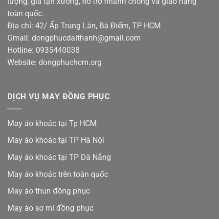
lượng, giá tận xưởng, hỗ trợ nhanh chóng và giao hàng
toàn quốc.
Địa chỉ: 42/ Ấp Trung Lân, Bà Điểm, TP HCM
Gmail: dongphucdaithanh@gmail.com
Hotline: 0935440038
Website: dongphuchcm.org
DỊCH VỤ MAY ĐỒNG PHỤC
May áo khoác tại Tp HCM
May áo khoác tại TP Hà Nội
May áo khoác tại TP Đà Nẵng
May áo khoác trên toàn quốc
May áo thun đồng phục
May áo sơ mi đồng phục