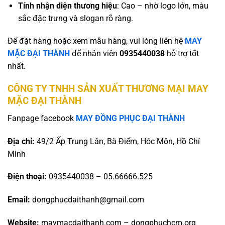
Tính nhận diện thương hiệu
: Cao – nhờ logo lớn, màu
sắc đặc trưng và slogan rõ ràng.
Để đặt hàng hoặc xem mẫu hàng, vui lòng liên hệ
MAY
MẶC ĐẠI THÀNH
để nhân viên
0935440038
hỗ trợ tốt
nhất.
CÔNG TY TNHH SẢN XUẤT THƯƠNG MẠI MAY
MẶC ĐẠI THÀNH
Fanpage facebook
MAY ĐỒNG PHỤC ĐẠI THÀNH
Địa chỉ:
49/2 Ấp Trung Lân, Bà Điểm, Hóc Môn, Hồ Chí
Minh
Điện thoại:
0935440038 – 05.66666.525
Email:
dongphucdaithanh@gmail.com
Website:
maymacdaithanh.com – dongphuchcm.org