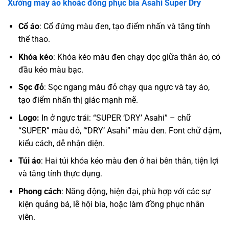
Xưởng may áo khoác đồng phục bia Asahi Super Dry
Cổ áo
: Cổ đứng màu đen, tạo điểm nhấn và tăng tính
thể thao.
Khóa kéo
: Khóa kéo màu đen chạy dọc giữa thân áo, có
đầu kéo màu bạc.
Sọc đỏ
: Sọc ngang màu đỏ chạy qua ngực và tay áo,
tạo điểm nhấn thị giác mạnh mẽ.
Logo:
In ở ngực trái: “SUPER ‘DRY’ Asahi” – chữ
“SUPER” màu đỏ, “‘DRY’ Asahi” màu đen. Font chữ đậm,
kiểu cách, dễ nhận diện.
Túi áo
: Hai túi khóa kéo màu đen ở hai bên thân, tiện lợi
và tăng tính thực dụng.
Phong cách
: Năng động, hiện đại, phù hợp với các sự
kiện quảng bá, lễ hội bia, hoặc làm đồng phục nhân
viên.