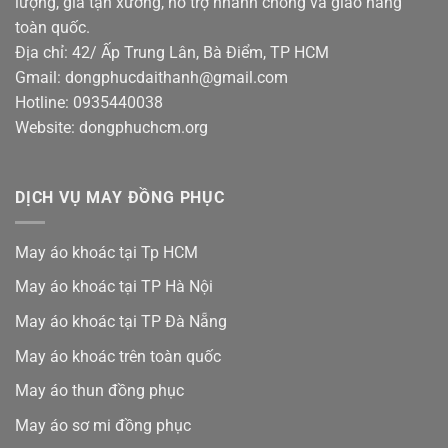
lượng, giá tận xưởng, hỗ trợ nhanh chóng và giao hàng
toàn quốc.
Địa chỉ: 42/ Ấp Trung Lân, Bà Điểm, TP HCM
Gmail: dongphucdaithanh@gmail.com
Hotline: 0935440038
Website: dongphuchcm.org
DỊCH VỤ MAY ĐỒNG PHỤC
May áo khoác tại Tp HCM
May áo khoác tại TP Hà Nội
May áo khoác tại TP Đà Nẵng
May áo khoác trên toàn quốc
May áo thun đồng phục
May áo sơ mi đồng phục