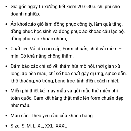
Giá gốc ngay từ xưởng tiết kiệm 20%-30% chi phí cho
doanh nghiệp.
Áo khoác,áo gió làm đồng phục công ty, làm quà tặng,
đồng phục học sinh và đồng phục áo khoác câu lạc bộ,
đồng phục áo khoác nhóm,…
Chất liệu Vải dù cao cấp, Form chuẩn, chất vải mềm –
mịn, Có khả năng chống thấm.
Đảm bảo các chỉ số về: thấm hút mồ hôi, thời gian xù
lông, độ bền màu, chỉ số hóa chất gây dị ứng, sự co dãn,
khô thoáng, vô trùng, bong tróc, tĩnh điện, cách nhiệt.
Miễn phí thiết kế, may mẫu và gửi mẫu thử miễn phí
toàn quốc. Cam kết hàng thật mặc lên form chuẩn đẹp
như mẫu.
Màu sắc: Theo yêu cầu của khách hàng.
Size: S, M, L, XL, XXL, XXXL