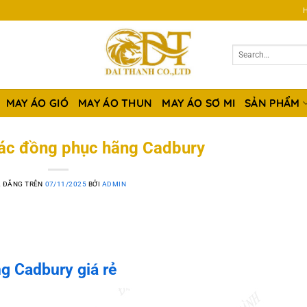
H
MAY ÁO GIÓ
MAY ÁO THUN
MAY ÁO SƠ MI
SẢN PHẨM
ác đồng phục hãng Cadbury
 ĐĂNG TRÊN
07/11/2025
BỞI
ADMIN
g Cadbury giá rẻ