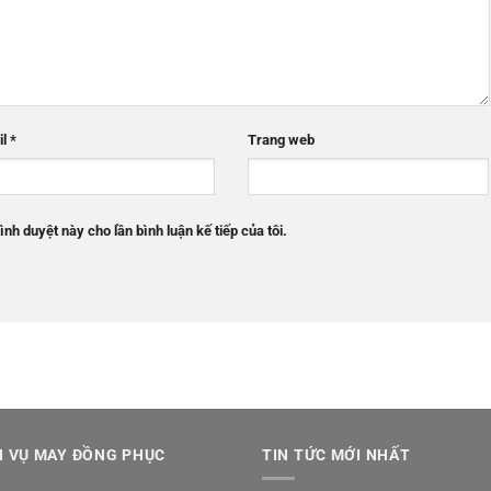
il
*
Trang web
ình duyệt này cho lần bình luận kế tiếp của tôi.
H VỤ MAY ĐỒNG PHỤC
TIN TỨC MỚI NHẤT