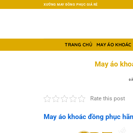
Chuyển
XƯỞNG MAY ĐỒNG PHỤC GIÁ RẺ
đến
nội
dung
TRANG CHỦ
MAY ÁO KHOÁC
May áo kho
ĐÃ
Rate this post
May áo khoác đồng phục hãn