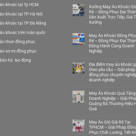
áo khoác tại Tp HCM
Xưởng May Áo Khoác Gió
Rẻ – Đồng Phục Đại Thà
áo khoác tại TP Hà Nội
Sản Xuất Trực Tiếp, Giá 
Xưởng
áo khoác tại TP Đà Nẵng
áo khoác trên toàn quốc
May Áo Khoác Đồng Phụ
Rẻ – Đồng Phục Đại Thà
áo thun đồng phục
Đồng Hành Cùng Doanh
áo sơ mi đồng phục
Nghiệp
bảo hộ lao động
Địa điểm may áo khoác gi
theo yêu cầu – Giải pháp
đồng phục chuyên nghiệ
doanh nghiệp
May Áo Khoác Quà Tặng
Doanh Nghiệp – Giải Ph
Quảng Bá Thương Hiệu H
Quả
May Áo Gió Giá Rẻ Tại
TPHCM – Giải Pháp Đồn
Phục Chất Lượng, Tiết K