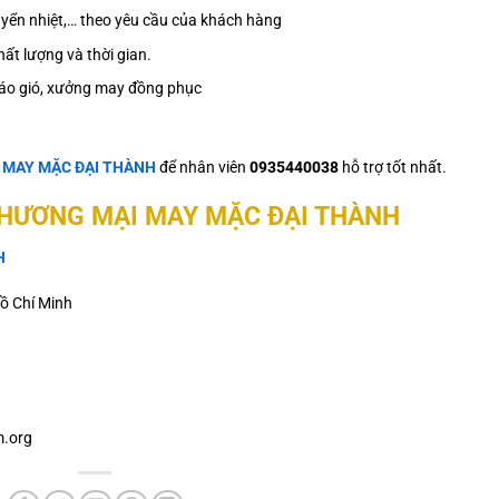
 chuyển nhiệt,… theo yêu cầu của khách hàng
ất lượng và thời gian.
áo gió, xưởng may đồng phục
ệ
MAY MẶC ĐẠI THÀNH
để nhân viên
0935440038
hỗ trợ tốt nhất.
THƯƠNG MẠI MAY MẶC ĐẠI THÀNH
H
ồ Chí Minh
.org