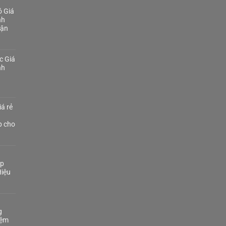
 Giá
nh
Tận
c Giá
nh
á rẻ
p cho
áp
iệu
g
iệm