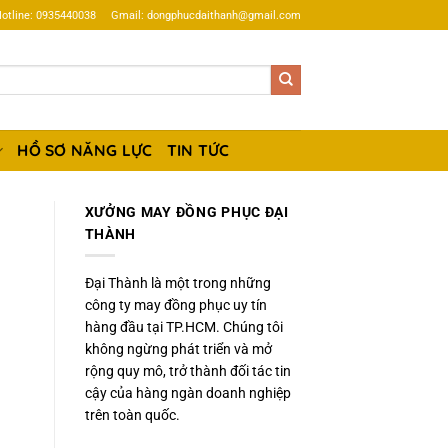
otline: 0935440038
Gmail: dongphucdaithanh@gmail.com
HỒ SƠ NĂNG LỰC
TIN TỨC
XƯỞNG MAY ĐỒNG PHỤC ĐẠI
THÀNH
Đại Thành là một trong những
công ty may đồng phục uy tín
hàng đầu tại TP.HCM. Chúng tôi
không ngừng phát triển và mở
rộng quy mô, trở thành đối tác tin
cậy của hàng ngàn doanh nghiệp
trên toàn quốc.