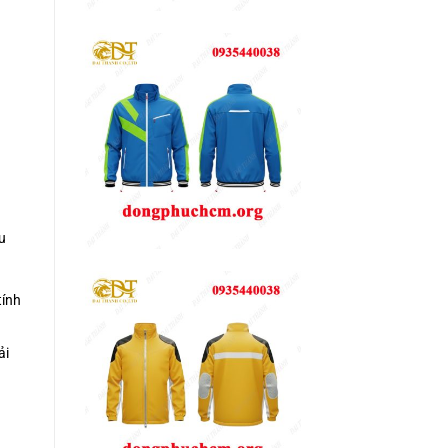
u
tính
ải