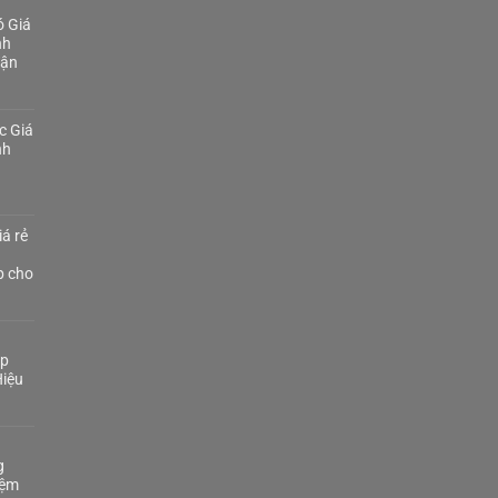
 Giá
nh
Tận
c Giá
nh
á rẻ
p cho
áp
iệu
g
iệm