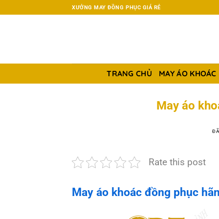
Chuyển
XƯỞNG MAY ĐỒNG PHỤC GIÁ RẺ
đến
nội
dung
TRANG CHỦ
MAY ÁO KHOÁC
May áo kho
ĐÃ
Rate this post
May áo khoác đồng phục hãn