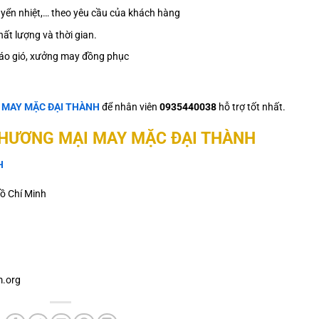
 chuyển nhiệt,… theo yêu cầu của khách hàng
ất lượng và thời gian.
áo gió, xưởng may đồng phục
ệ
MAY MẶC ĐẠI THÀNH
để nhân viên
0935440038
hỗ trợ tốt nhất.
THƯƠNG MẠI MAY MẶC ĐẠI THÀNH
H
ồ Chí Minh
.org