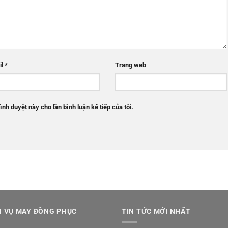
il
*
Trang web
ình duyệt này cho lần bình luận kế tiếp của tôi.
H VỤ MAY ĐỒNG PHỤC
TIN TỨC MỚI NHẤT