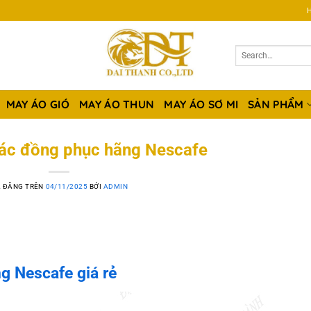
H
MAY ÁO GIÓ
MAY ÁO THUN
MAY ÁO SƠ MI
SẢN PHẨM
ác đồng phục hãng Nescafe
 ĐĂNG TRÊN
04/11/2025
BỞI
ADMIN
g Nescafe giá rẻ