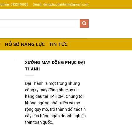
otline: 0935440038
Gmail: dongphucdaithanh@gmail.com
HỒ SƠ NĂNG LỰC
TIN TỨC
XƯỞNG MAY ĐỒNG PHỤC ĐẠI
THÀNH
Đại Thành là một trong những
công ty may đồng phục uy tín
hàng đầu tại TP.HCM. Chúng tôi
không ngừng phát triển và mở
rộng quy mô, trở thành đối tác tin
cậy của hàng ngàn doanh nghiệp
trên toàn quốc.