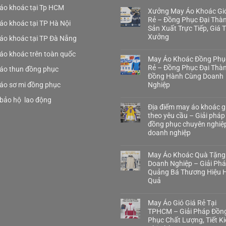
áo khoác tại Tp HCM
Xưởng May Áo Khoác Gió
Rẻ – Đồng Phục Đại Thà
áo khoác tại TP Hà Nội
Sản Xuất Trực Tiếp, Giá 
Xưởng
áo khoác tại TP Đà Nẵng
áo khoác trên toàn quốc
May Áo Khoác Đồng Phụ
Rẻ – Đồng Phục Đại Thà
áo thun đồng phục
Đồng Hành Cùng Doanh
áo sơ mi đồng phục
Nghiệp
bảo hộ lao động
Địa điểm may áo khoác gi
theo yêu cầu – Giải pháp
đồng phục chuyên nghiệ
doanh nghiệp
May Áo Khoác Quà Tặng
Doanh Nghiệp – Giải Ph
Quảng Bá Thương Hiệu H
Quả
May Áo Gió Giá Rẻ Tại
TPHCM – Giải Pháp Đồn
Phục Chất Lượng, Tiết K