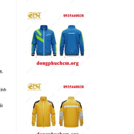
ẹ,
tính
ải