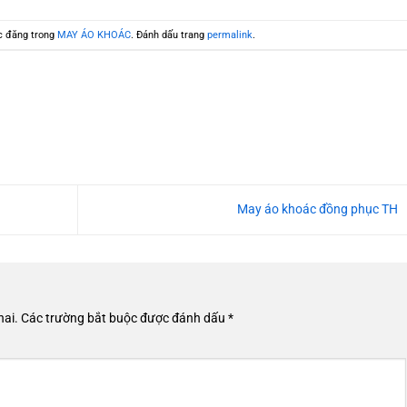
c đăng trong
MAY ÁO KHOÁC
. Đánh dấu trang
permalink
.
May áo khoác đồng phục TH
hai.
Các trường bắt buộc được đánh dấu
*