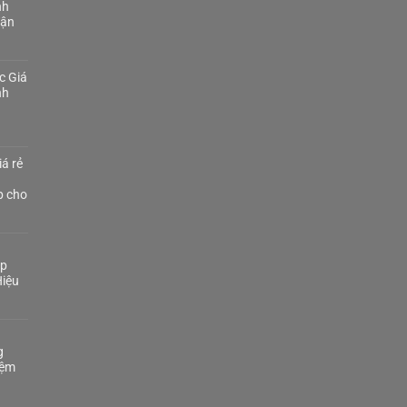
nh
Tận
c Giá
nh
á rẻ
p cho
áp
iệu
g
iệm