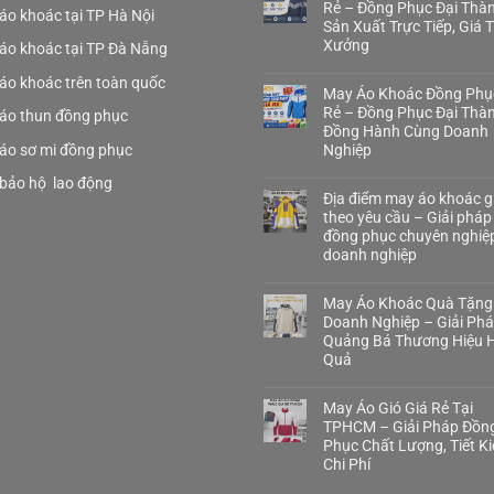
Rẻ – Đồng Phục Đại Thà
áo khoác tại TP Hà Nội
Sản Xuất Trực Tiếp, Giá 
Xưởng
áo khoác tại TP Đà Nẵng
áo khoác trên toàn quốc
May Áo Khoác Đồng Phụ
Rẻ – Đồng Phục Đại Thà
áo thun đồng phục
Đồng Hành Cùng Doanh
áo sơ mi đồng phục
Nghiệp
bảo hộ lao động
Địa điểm may áo khoác gi
theo yêu cầu – Giải pháp
đồng phục chuyên nghiệ
doanh nghiệp
May Áo Khoác Quà Tặng
Doanh Nghiệp – Giải Ph
Quảng Bá Thương Hiệu H
Quả
May Áo Gió Giá Rẻ Tại
TPHCM – Giải Pháp Đồn
Phục Chất Lượng, Tiết K
Chi Phí