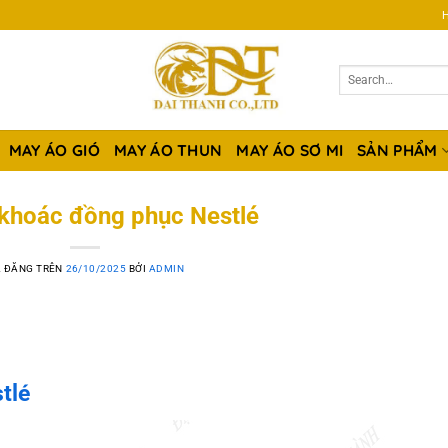
H
MAY ÁO GIÓ
MAY ÁO THUN
MAY ÁO SƠ MI
SẢN PHẨM
khoác đồng phục Nestlé
 ĐĂNG TRÊN
26/10/2025
BỞI
ADMIN
tlé