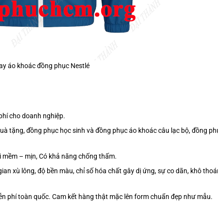
y áo khoác đồng phục Nestlé
phí cho doanh nghiệp.
quà tặng, đồng phục học sinh và đồng phục áo khoác câu lạc bộ, đồng ph
vải mềm – mịn, Có khả năng chống thấm.
gian xù lông, độ bền màu, chỉ số hóa chất gây dị ứng, sự co dãn, khô thoá
iễn phí toàn quốc. Cam kết hàng thật mặc lên form chuẩn đẹp như mẫu.