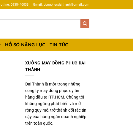
otline: 0935440038
Gmail: dongphucdaithanh@gmail.com
HỒ SƠ NĂNG LỰC
TIN TỨC
XƯỞNG MAY ĐỒNG PHỤC ĐẠI
THÀNH
Đại Thành là một trong những
công ty may đồng phục uy tín
hàng đầu tại TP.HCM. Chúng tôi
không ngừng phát triển và mở
rộng quy mô, trở thành đối tác tin
cậy của hàng ngàn doanh nghiệp
trên toàn quốc.