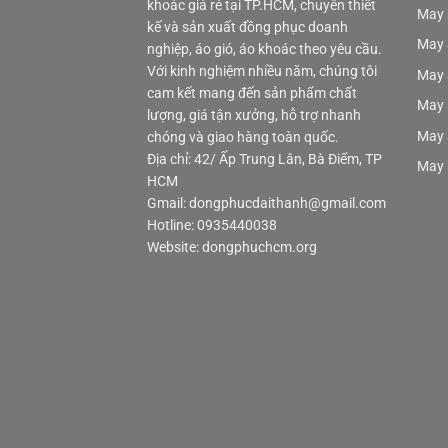
khoác giá rẻ tại TP.HCM, chuyên thiết
May 
kế và sản xuất đồng phục doanh
May 
nghiệp, áo gió, áo khoác theo yêu cầu.
Với kinh nghiệm nhiều năm, chúng tôi
May 
cam kết mang đến sản phẩm chất
May 
lượng, giá tận xưởng, hỗ trợ nhanh
May 
chóng và giao hàng toàn quốc.
Địa chỉ: 42/ Ấp Trung Lân, Bà Điểm, TP
May 
HCM
Gmail: dongphucdaithanh@gmail.com
Hotline: 0935440038
Website: dongphuchcm.org