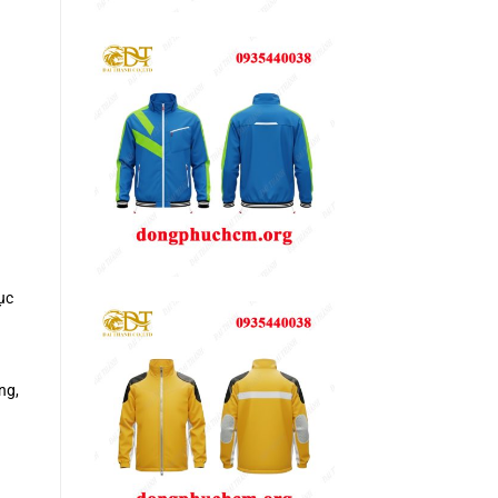
ục
ng,