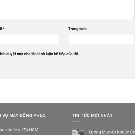
il
*
Trang web
ình duyệt này cho lần bình luận kế tiếp của tôi.
H VỤ MAY ĐỒNG PHỤC
TIN TỨC MỚI NHẤT
áo khoác tại Tp HCM
Xưởng May Áo Khoác Gió