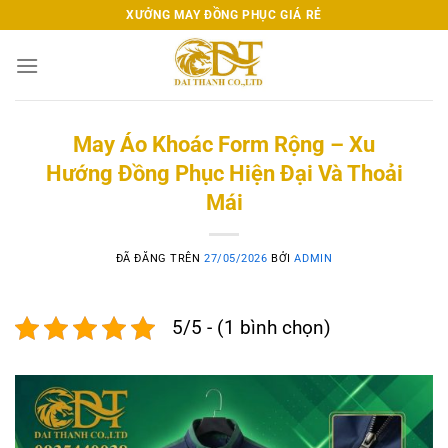
Chuyển
XƯỞNG MAY ĐỒNG PHỤC GIÁ RẺ
đến
nội
dung
May Áo Khoác Form Rộng – Xu
Hướng Đồng Phục Hiện Đại Và Thoải
Mái
ĐÃ ĐĂNG TRÊN
27/05/2026
BỞI
ADMIN
5/5 - (1 bình chọn)