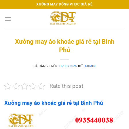
Chuyển
XƯỞNG MAY ĐỒNG PHỤC GIÁ RẺ
đến
nội
dung
Xưởng may áo khoác giá rẻ tại Bình
Phú
ĐÃ ĐĂNG TRÊN
16/11/2025
BỞI
ADMIN
Rate this post
Xưởng may áo khoác giá rẻ tại Bình Phú