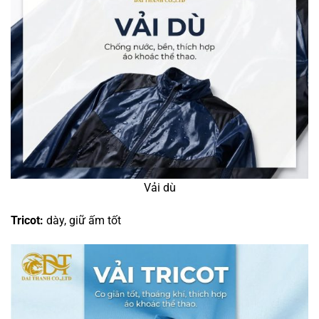
Vải dù
Tricot:
dày, giữ ấm tốt