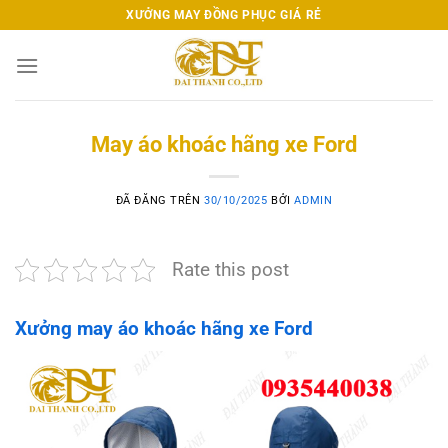
Chuyển
XƯỞNG MAY ĐỒNG PHỤC GIÁ RẺ
đến
nội
dung
May áo khoác hãng xe Ford
ĐÃ ĐĂNG TRÊN
30/10/2025
BỞI
ADMIN
Rate this post
Xưởng may áo khoác hãng xe Ford