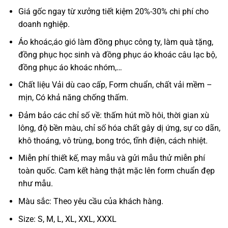
Giá gốc ngay từ xưởng tiết kiệm 20%-30% chi phí cho
doanh nghiệp.
Áo khoác,áo gió làm đồng phục công ty, làm quà tặng,
đồng phục học sinh và đồng phục áo khoác câu lạc bộ,
đồng phục áo khoác nhóm,…
Chất liệu Vải dù cao cấp, Form chuẩn, chất vải mềm –
mịn, Có khả năng chống thấm.
Đảm bảo các chỉ số về: thấm hút mồ hôi, thời gian xù
lông, độ bền màu, chỉ số hóa chất gây dị ứng, sự co dãn,
khô thoáng, vô trùng, bong tróc, tĩnh điện, cách nhiệt.
Miễn phí thiết kế, may mẫu và gửi mẫu thử miễn phí
toàn quốc. Cam kết hàng thật mặc lên form chuẩn đẹp
như mẫu.
Màu sắc: Theo yêu cầu của khách hàng.
Size: S, M, L, XL, XXL, XXXL