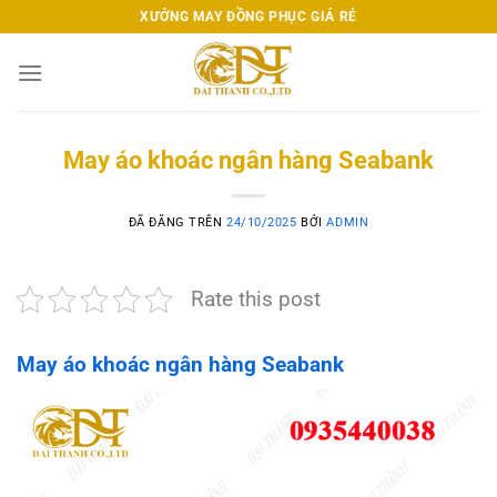
Chuyển
XƯỞNG MAY ĐỒNG PHỤC GIÁ RẺ
đến
nội
dung
May áo khoác ngân hàng Seabank
ĐÃ ĐĂNG TRÊN
24/10/2025
BỞI
ADMIN
Rate this post
May áo khoác ngân hàng Seabank