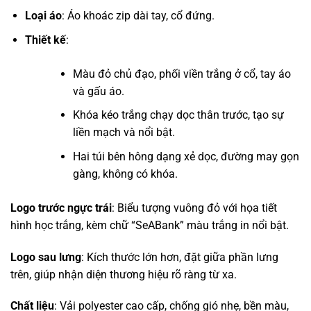
Loại áo
: Áo khoác zip dài tay, cổ đứng.
Thiết kế
:
Màu đỏ chủ đạo, phối viền trắng ở cổ, tay áo
và gấu áo.
Khóa kéo trắng chạy dọc thân trước, tạo sự
liền mạch và nổi bật.
Hai túi bên hông dạng xẻ dọc, đường may gọn
gàng, không có khóa.
Logo trước ngực trái
: Biểu tượng vuông đỏ với họa tiết
hình học trắng, kèm chữ “SeABank” màu trắng in nổi bật.
Logo sau lưng
: Kích thước lớn hơn, đặt giữa phần lưng
trên, giúp nhận diện thương hiệu rõ ràng từ xa.
Chất liệu
: Vải polyester cao cấp, chống gió nhẹ, bền màu,