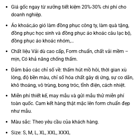
Giá gốc ngay từ xưởng tiết kiệm 20%-30% chi phí cho
doanh nghiệp.
Áo khoác,áo gió làm đồng phục công ty, làm quà tặng,
đồng phục học sinh và đồng phục áo khoác câu lạc bộ,
đồng phục áo khoác nhóm,…
Chất liệu Vải dù cao cấp, Form chuẩn, chất vải mềm –
mịn, Có khả năng chống thấm.
Đảm bảo các chỉ số về: thấm hút mồ hôi, thời gian xù
lông, độ bền màu, chỉ số hóa chất gây dị ứng, sự co dãn,
khô thoáng, vô trùng, bong tróc, tĩnh điện, cách nhiệt.
Miễn phí thiết kế, may mẫu và gửi mẫu thử miễn phí
toàn quốc. Cam kết hàng thật mặc lên form chuẩn đẹp
như mẫu.
Màu sắc: Theo yêu cầu của khách hàng.
Size: S, M, L, XL, XXL, XXXL