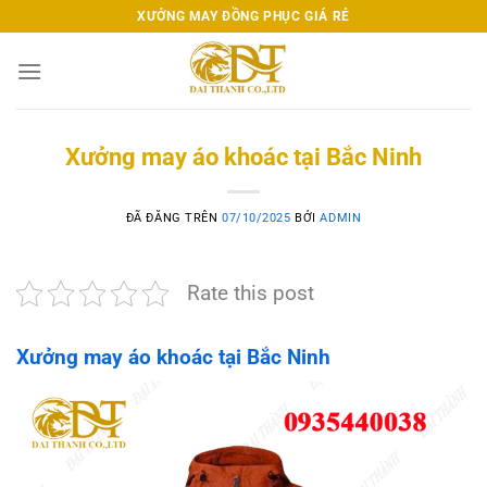
Chuyển
XƯỞNG MAY ĐỒNG PHỤC GIÁ RẺ
đến
nội
dung
Xưởng may áo khoác tại Bắc Ninh
ĐÃ ĐĂNG TRÊN
07/10/2025
BỞI
ADMIN
Rate this post
Xưởng may áo khoác tại Bắc Ninh