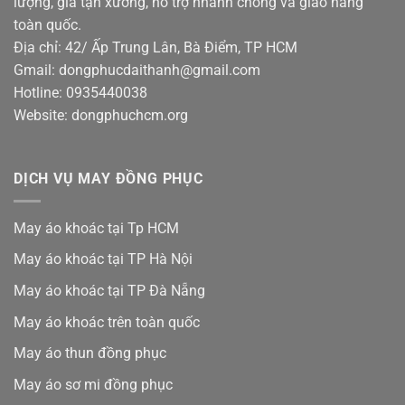
lượng, giá tận xưởng, hỗ trợ nhanh chóng và giao hàng
toàn quốc.
Địa chỉ: 42/ Ấp Trung Lân, Bà Điểm, TP HCM
Gmail: dongphucdaithanh@gmail.com
Hotline: 0935440038
Website: dongphuchcm.org
DỊCH VỤ MAY ĐỒNG PHỤC
May áo khoác tại Tp HCM
May áo khoác tại TP Hà Nội
May áo khoác tại TP Đà Nẵng
May áo khoác trên toàn quốc
May áo thun đồng phục
May áo sơ mi đồng phục