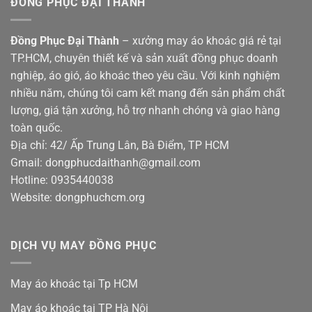
ĐỒNG PHỤC ĐẠI THÀNH
Đồng Phục Đại Thành
– xưởng may áo khoác giá rẻ tại
TP.HCM, chuyên thiết kế và sản xuất đồng phục doanh
nghiệp, áo gió, áo khoác theo yêu cầu. Với kinh nghiệm
nhiều năm, chúng tôi cam kết mang đến sản phẩm chất
lượng, giá tận xưởng, hỗ trợ nhanh chóng và giao hàng
toàn quốc.
Địa chỉ: 42/ Ấp Trung Lân, Bà Điểm, TP HCM
Gmail: dongphucdaithanh@gmail.com
Hotline: 0935440038
Website: dongphuchcm.org
DỊCH VỤ MAY ĐỒNG PHỤC
May áo khoác tại Tp HCM
May áo khoác tại TP Hà Nội