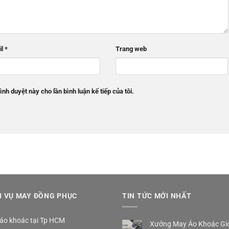
il
*
Trang web
ình duyệt này cho lần bình luận kế tiếp của tôi.
H VỤ MAY ĐỒNG PHỤC
TIN TỨC MỚI NHẤT
áo khoác tại Tp HCM
Xưởng May Áo Khoác Gió