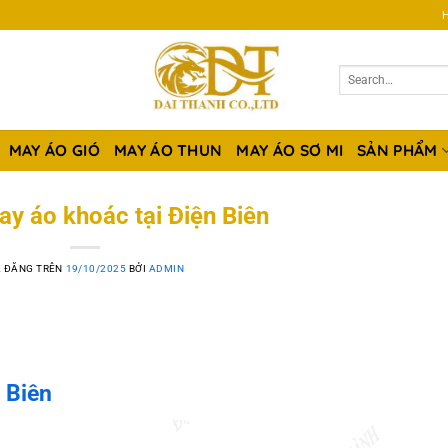
H
MAY ÁO GIÓ
MAY ÁO THUN
MAY ÁO SƠ MI
SẢN PHẨM
y áo khoác tại Điện Biên
 ĐĂNG TRÊN
19/10/2025
BỞI
ADMIN
 Biên