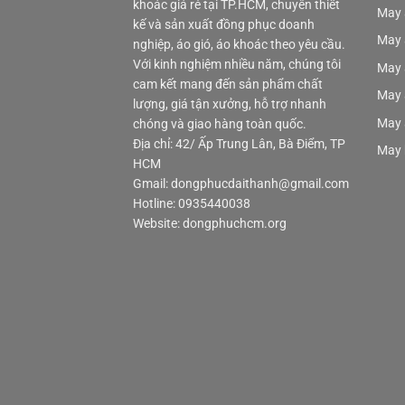
khoác giá rẻ tại TP.HCM, chuyên thiết
May 
kế và sản xuất đồng phục doanh
May 
nghiệp, áo gió, áo khoác theo yêu cầu.
Với kinh nghiệm nhiều năm, chúng tôi
May 
cam kết mang đến sản phẩm chất
May 
lượng, giá tận xưởng, hỗ trợ nhanh
May 
chóng và giao hàng toàn quốc.
Địa chỉ: 42/ Ấp Trung Lân, Bà Điểm, TP
May 
HCM
Gmail: dongphucdaithanh@gmail.com
Hotline: 0935440038
Website: dongphuchcm.org