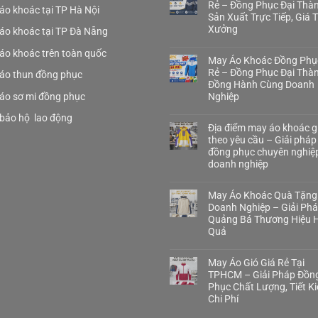
Rẻ – Đồng Phục Đại Thà
áo khoác tại TP Hà Nội
Sản Xuất Trực Tiếp, Giá 
Xưởng
áo khoác tại TP Đà Nẵng
áo khoác trên toàn quốc
May Áo Khoác Đồng Phụ
Rẻ – Đồng Phục Đại Thà
áo thun đồng phục
Đồng Hành Cùng Doanh
áo sơ mi đồng phục
Nghiệp
bảo hộ lao động
Địa điểm may áo khoác gi
theo yêu cầu – Giải pháp
đồng phục chuyên nghiệ
doanh nghiệp
May Áo Khoác Quà Tặng
Doanh Nghiệp – Giải Ph
Quảng Bá Thương Hiệu H
Quả
May Áo Gió Giá Rẻ Tại
TPHCM – Giải Pháp Đồn
Phục Chất Lượng, Tiết K
Chi Phí