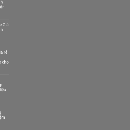
nh
Tận
c Giá
nh
á rẻ
p cho
áp
iệu
g
iệm