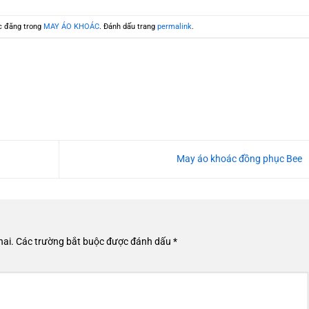
c đăng trong
MAY ÁO KHOÁC
. Đánh dấu trang
permalink
.
May áo khoác đồng phục Bee
hai.
Các trường bắt buộc được đánh dấu
*