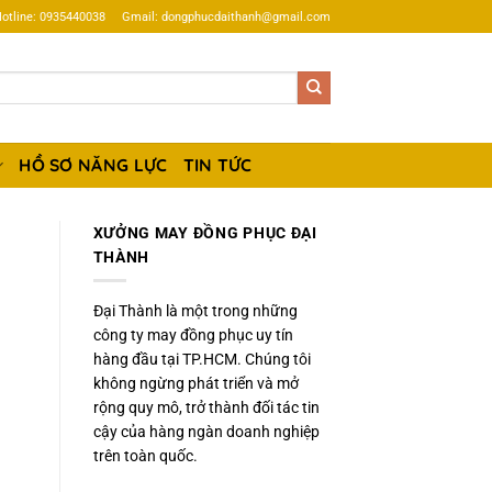
otline: 0935440038
Gmail: dongphucdaithanh@gmail.com
HỒ SƠ NĂNG LỰC
TIN TỨC
XƯỞNG MAY ĐỒNG PHỤC ĐẠI
THÀNH
Đại Thành là một trong những
công ty may đồng phục uy tín
hàng đầu tại TP.HCM. Chúng tôi
không ngừng phát triển và mở
rộng quy mô, trở thành đối tác tin
cậy của hàng ngàn doanh nghiệp
trên toàn quốc.