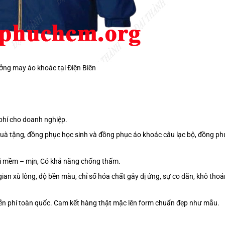
ng may áo khoác tại Điện Biên
phí cho doanh nghiệp.
quà tặng, đồng phục học sinh và đồng phục áo khoác câu lạc bộ, đồng ph
vải mềm – mịn, Có khả năng chống thấm.
gian xù lông, độ bền màu, chỉ số hóa chất gây dị ứng, sự co dãn, khô thoá
iễn phí toàn quốc. Cam kết hàng thật mặc lên form chuẩn đẹp như mẫu.