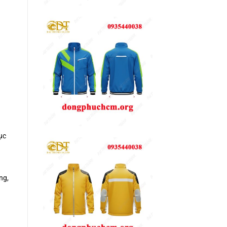
ục
ng,