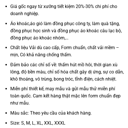
Giá gốc ngay từ xưởng tiết kiệm 20%-30% chi phí cho
doanh nghiệp.
Áo khoác,áo gió làm đồng phục công ty, làm quà tặng,
đồng phục học sinh và đồng phục áo khoác câu lạc bộ,
đồng phục áo khoác nhóm,…
Chất liệu Vải dù cao cấp, Form chuẩn, chất vải mềm –
mịn, Có khả năng chống thấm.
Đảm bảo các chỉ số về: thấm hút mồ hôi, thời gian xù
lông, độ bền màu, chỉ số hóa chất gây dị ứng, sự co dãn,
khô thoáng, vô trùng, bong tróc, tĩnh điện, cách nhiệt.
Miễn phí thiết kế, may mẫu và gửi mẫu thử miễn phí
toàn quốc. Cam kết hàng thật mặc lên form chuẩn đẹp
như mẫu.
Màu sắc: Theo yêu cầu của khách hàng.
Size: S, M, L, XL, XXL, XXXL