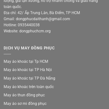
lượng, giá tận xưởng, hỗ trợ nhanh chóng và giao hàng
toàn quốc.
Địa chỉ: 42/ Ấp Trung Lân, Bà Điểm, TP HCM
Gmail: dongphucdaithanh@gmail.com
Hotline: 0935440038
Website: dongphuchcm.org
DỊCH VỤ MAY ĐỒNG PHỤC
May áo khoác tại Tp HCM
May áo khoác tại TP Hà Nội
May áo khoác tại TP Đà Nẵng
May áo khoác trên toàn quốc
May áo thun đồng phục
May áo sơ mi đồng phục