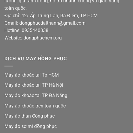
lượng, giá tận xưởng, hỗ trợ nhanh chóng và giao hàng
toàn quốc.
Địa chỉ: 42/ Ấp Trung Lân, Bà Điểm, TP HCM
Gmail: dongphucdaithanh@gmail.com
Hotline: 0935440038
Website: dongphuchcm.org
DỊCH VỤ MAY ĐỒNG PHỤC
May áo khoác tại Tp HCM
May áo khoác tại TP Hà Nội
May áo khoác tại TP Đà Nẵng
May áo khoác trên toàn quốc
May áo thun đồng phục
May áo sơ mi đồng phục