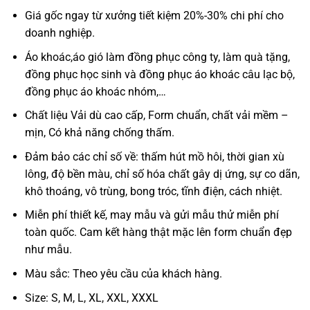
Giá gốc ngay từ xưởng tiết kiệm 20%-30% chi phí cho
doanh nghiệp.
Áo khoác,áo gió làm đồng phục công ty, làm quà tặng,
đồng phục học sinh và đồng phục áo khoác câu lạc bộ,
đồng phục áo khoác nhóm,…
Chất liệu Vải dù cao cấp, Form chuẩn, chất vải mềm –
mịn, Có khả năng chống thấm.
Đảm bảo các chỉ số về: thấm hút mồ hôi, thời gian xù
lông, độ bền màu, chỉ số hóa chất gây dị ứng, sự co dãn,
khô thoáng, vô trùng, bong tróc, tĩnh điện, cách nhiệt.
Miễn phí thiết kế, may mẫu và gửi mẫu thử miễn phí
toàn quốc. Cam kết hàng thật mặc lên form chuẩn đẹp
như mẫu.
Màu sắc: Theo yêu cầu của khách hàng.
Size: S, M, L, XL, XXL, XXXL