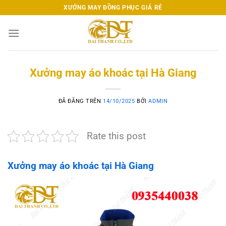
Chuyển
XƯỞNG MAY ĐỒNG PHỤC GIÁ RẺ
đến
nội
dung
Xưởng may áo khoác tại Hà Giang
ĐÃ ĐĂNG TRÊN
14/10/2025
BỞI
ADMIN
Rate this post
Xưởng may áo khoác tại Hà Giang