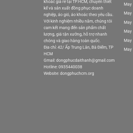
khoác giá rẻ tại TP.HCM, chuyên thiết
May 
kế và sản xuất đồng phục doanh
May 
nghiệp, áo gió, áo khoác theo yêu cầu.
Với kinh nghiệm nhiều năm, chúng tôi
May 
cam kết mang đến sản phẩm chất
May 
lượng, giá tận xưởng, hỗ trợ nhanh
May 
chóng và giao hàng toàn quốc.
Địa chỉ: 42/ Ấp Trung Lân, Bà Điểm, TP
May 
HCM
Gmail: dongphucdaithanh@gmail.com
Hotline: 0935440038
Website: dongphuchcm.org