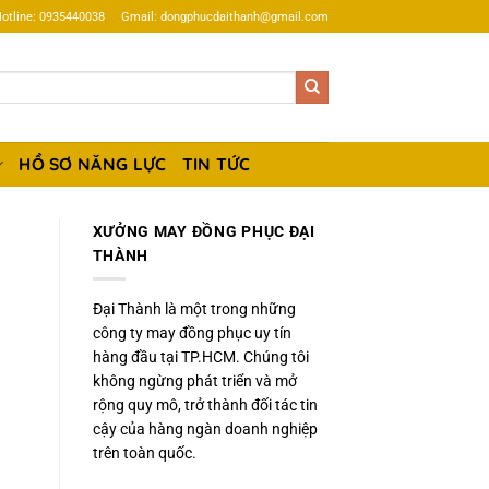
otline: 0935440038
Gmail: dongphucdaithanh@gmail.com
HỒ SƠ NĂNG LỰC
TIN TỨC
XƯỞNG MAY ĐỒNG PHỤC ĐẠI
THÀNH
Đại Thành là một trong những
công ty may đồng phục uy tín
hàng đầu tại TP.HCM. Chúng tôi
không ngừng phát triển và mở
rộng quy mô, trở thành đối tác tin
cậy của hàng ngàn doanh nghiệp
trên toàn quốc.