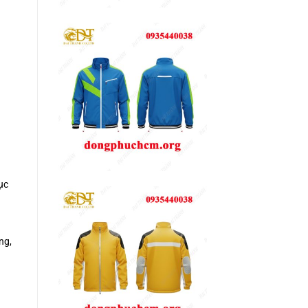
ục
ng,