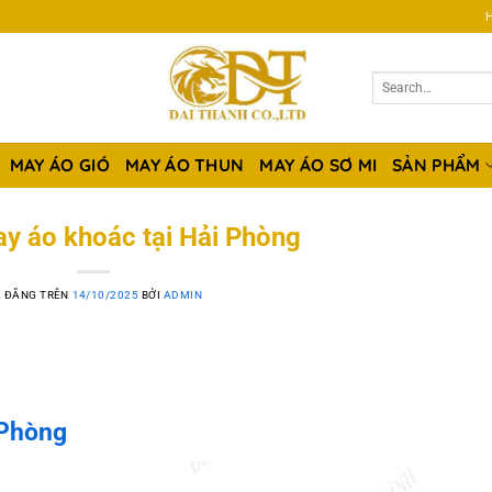
H
MAY ÁO GIÓ
MAY ÁO THUN
MAY ÁO SƠ MI
SẢN PHẨM
y áo khoác tại Hải Phòng
 ĐĂNG TRÊN
14/10/2025
BỞI
ADMIN
 Phòng