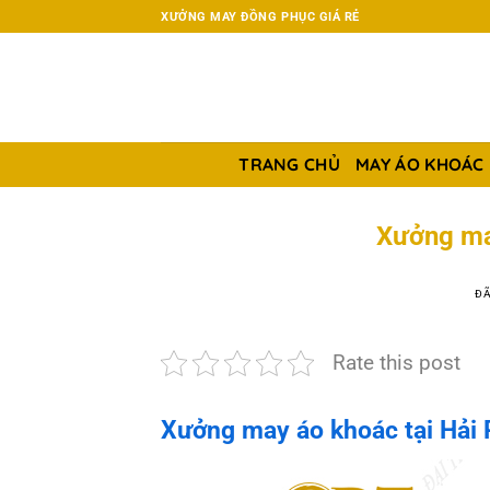
Chuyển
XƯỞNG MAY ĐỒNG PHỤC GIÁ RẺ
đến
nội
dung
TRANG CHỦ
MAY ÁO KHOÁC
Xưởng ma
ĐÃ
Rate this post
Xưởng may áo khoác tại Hải