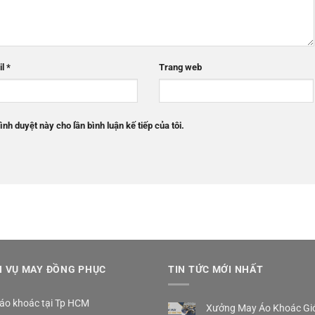
il
*
Trang web
ình duyệt này cho lần bình luận kế tiếp của tôi.
H VỤ MAY ĐỒNG PHỤC
TIN TỨC MỚI NHẤT
áo khoác tại Tp HCM
Xưởng May Áo Khoác Gió