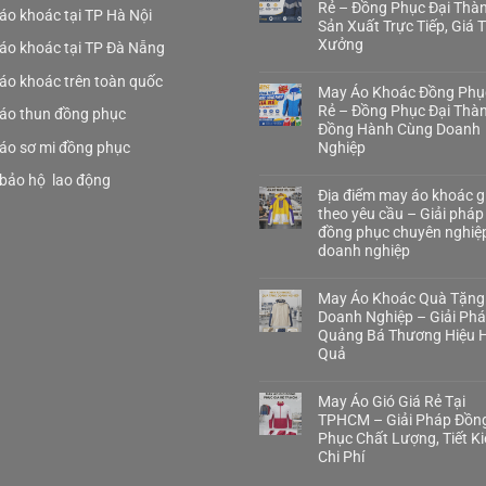
Rẻ – Đồng Phục Đại Thà
áo khoác tại TP Hà Nội
Sản Xuất Trực Tiếp, Giá 
Xưởng
áo khoác tại TP Đà Nẵng
áo khoác trên toàn quốc
May Áo Khoác Đồng Phụ
Rẻ – Đồng Phục Đại Thà
áo thun đồng phục
Đồng Hành Cùng Doanh
áo sơ mi đồng phục
Nghiệp
bảo hộ lao động
Địa điểm may áo khoác gi
theo yêu cầu – Giải pháp
đồng phục chuyên nghiệ
doanh nghiệp
May Áo Khoác Quà Tặng
Doanh Nghiệp – Giải Ph
Quảng Bá Thương Hiệu H
Quả
May Áo Gió Giá Rẻ Tại
TPHCM – Giải Pháp Đồn
Phục Chất Lượng, Tiết K
Chi Phí