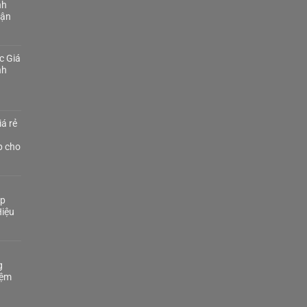
nh
Tận
c Giá
nh
á rẻ
p cho
áp
iệu
g
iệm