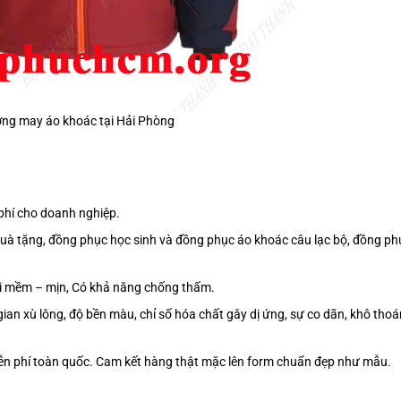
ng may áo khoác tại Hải Phòng
phí cho doanh nghiệp.
quà tặng, đồng phục học sinh và đồng phục áo khoác câu lạc bộ, đồng ph
vải mềm – mịn, Có khả năng chống thấm.
gian xù lông, độ bền màu, chỉ số hóa chất gây dị ứng, sự co dãn, khô thoá
iễn phí toàn quốc. Cam kết hàng thật mặc lên form chuẩn đẹp như mẫu.