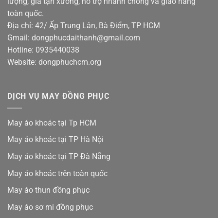
lượng, giá tận xưởng, hỗ trợ nhanh chóng và giao hàng
toàn quốc.
Địa chỉ: 42/ Ấp Trung Lân, Bà Điểm, TP HCM
Gmail: dongphucdaithanh@gmail.com
Hotline: 0935440038
Website: dongphuchcm.org
DỊCH VỤ MAY ĐỒNG PHỤC
May áo khoác tại Tp HCM
May áo khoác tại TP Hà Nội
May áo khoác tại TP Đà Nẵng
May áo khoác trên toàn quốc
May áo thun đồng phục
May áo sơ mi đồng phục