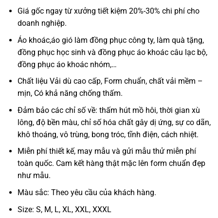
Giá gốc ngay từ xưởng tiết kiệm 20%-30% chi phí cho
doanh nghiệp.
Áo khoác,áo gió làm đồng phục công ty, làm quà tặng,
đồng phục học sinh và đồng phục áo khoác câu lạc bộ,
đồng phục áo khoác nhóm,…
Chất liệu Vải dù cao cấp, Form chuẩn, chất vải mềm –
mịn, Có khả năng chống thấm.
Đảm bảo các chỉ số về: thấm hút mồ hôi, thời gian xù
lông, độ bền màu, chỉ số hóa chất gây dị ứng, sự co dãn,
khô thoáng, vô trùng, bong tróc, tĩnh điện, cách nhiệt.
Miễn phí thiết kế, may mẫu và gửi mẫu thử miễn phí
toàn quốc. Cam kết hàng thật mặc lên form chuẩn đẹp
như mẫu.
Màu sắc: Theo yêu cầu của khách hàng.
Size: S, M, L, XL, XXL, XXXL