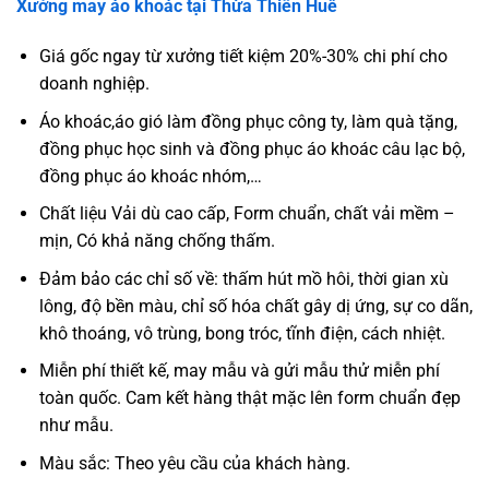
Xưởng may áo khoác tại Thừa Thiên Huế
Giá gốc ngay từ xưởng tiết kiệm 20%-30% chi phí cho
doanh nghiệp.
Áo khoác,áo gió làm đồng phục công ty, làm quà tặng,
đồng phục học sinh và đồng phục áo khoác câu lạc bộ,
đồng phục áo khoác nhóm,…
Chất liệu Vải dù cao cấp, Form chuẩn, chất vải mềm –
mịn, Có khả năng chống thấm.
Đảm bảo các chỉ số về: thấm hút mồ hôi, thời gian xù
lông, độ bền màu, chỉ số hóa chất gây dị ứng, sự co dãn,
khô thoáng, vô trùng, bong tróc, tĩnh điện, cách nhiệt.
Miễn phí thiết kế, may mẫu và gửi mẫu thử miễn phí
toàn quốc. Cam kết hàng thật mặc lên form chuẩn đẹp
như mẫu.
Màu sắc: Theo yêu cầu của khách hàng.