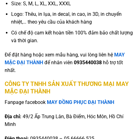
Size: S, M, L, XL, XXL, XXXL
Logo: Thêu, in lụa, in decal, in cao, in 3D, in chuyển
nhiệt,… theo yêu cầu của khách hàng
Có chế độ cam kết hoàn tiền 100% đảm bảo chất lượng
và thời gian.
Để đặt hàng hoặc xem mẫu hàng, vui lòng liên hệ
MAY
MẶC ĐẠI THÀNH
để nhân viên
0935440038
hỗ trợ tốt
nhất.
CÔNG TY TNHH SẢN XUẤT THƯƠNG MẠI MAY
MẶC ĐẠI THÀNH
Fanpage facebook
MAY ĐỒNG PHỤC ĐẠI THÀNH
Địa chỉ:
49/2 Ấp Trung Lân, Bà Điểm, Hóc Môn, Hồ Chí
Minh
Điện thoại:
0935440038 – 05.66666.525