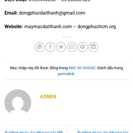
Email:
dongphucdaithanh@gmail.com
Website:
maymacdaithanh.com – dongphuchcm.org
Mục nhập này đã được đăng trong
MAY ÁO KHOÁC
. Đánh dấu trang
permalink
.
ADMIN
Xưởng may áo khoác tại Hồ
Xưởng may áo khoác tại