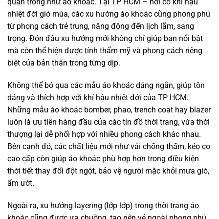
quan trọng như áo khoác. Tại TP HCM – nơi có khí hậu
nhiệt đới gió mùa, các xu hướng áo khoác cũng phong phú
từ phong cách trẻ trung, năng động đến lịch lãm, sang
trọng. Đón đầu xu hướng mới không chỉ giúp bạn nổi bật
mà còn thể hiện được tính thẩm mỹ và phong cách riêng
biệt của bản thân trong từng dịp.
Không thể bỏ qua các mẫu áo khoác dáng ngắn, giúp tôn
dáng và thích hợp với khí hậu nhiệt đới của TP HCM.
Những mẫu áo khoác bomber, phao, trench coat hay blazer
luôn là ưu tiên hàng đầu của các tín đồ thời trang, vừa thời
thượng lại dễ phối hợp với nhiều phong cách khác nhau.
Bên cạnh đó, các chất liệu mới như vải chống thấm, kéo co
cao cấp còn giúp áo khoác phù hợp hơn trong điều kiện
thời tiết thay đổi đột ngột, bảo vệ người mặc khỏi mưa gió,
ẩm ướt.
Ngoài ra, xu hướng layering (lớp lớp) trong thời trang áo
khoác cũng được ưa chuộng, tạo nên vẻ ngoài phong phú,