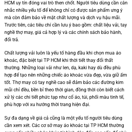
HCM uy tín đóng vai trò then chốt. Người tiêu dùng cần cân
nhắc nhiều yếu tố để không chỉ có được sản phẩm ưng ý
mà còn đảm bảo về mặt chất lượng và dịch vụ hậu mãi.
Trước tiên, các tiêu chí cần lưu ý bao gồm: chất liệu vải, tay
nghề thợ may, giá cả hợp lý và các chính sách bảo hành,
đổi trả.
Chất lượng vải luôn là yếu tố hàng đầu khi chọn mua áo
khoác, đặc biệt tại TP HCM khi thời tiết thay đổi thất
thường. Những loại vải như len, dạ, kaki hay dù đều phù
hợp để tạo nên những chiếc áo khoác vừa đẹp, vừa giữ ấm
tốt. Thợ may có tay nghề cao sẽ đảm bảo các đường kim
mũi chỉ đều, bền bỉ theo thời gian, đồng thời còn biết cách
xử lý các chi tiết phức tạp như cổ áo, túi, phối màu tinh tế,
phù hợp với xu hướng thời trang hiện đại.
Sự đa dạng về giá cả cũng là một yếu tố người tiêu dùng
cần xem xét. Các cơ sở may áo khoác tại TP HCM thường