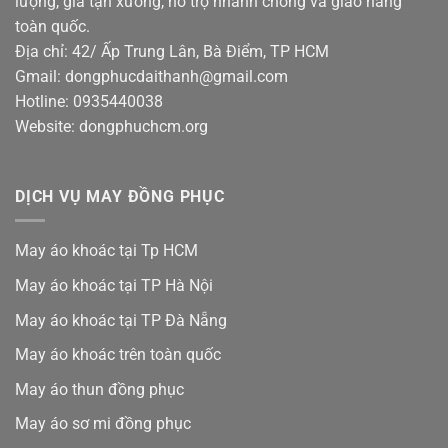
lượng, giá tận xưởng, hỗ trợ nhanh chóng và giao hàng
toàn quốc.
Địa chỉ: 42/ Ấp Trung Lân, Bà Điểm, TP HCM
Gmail: dongphucdaithanh@gmail.com
Hotline: 0935440038
Website: dongphuchcm.org
DỊCH VỤ MAY ĐỒNG PHỤC
May áo khoác tại Tp HCM
May áo khoác tại TP Hà Nội
May áo khoác tại TP Đà Nẵng
May áo khoác trên toàn quốc
May áo thun đồng phục
May áo sơ mi đồng phục