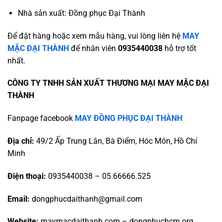
Nhà sản xuất: Đồng phục Đại Thành
Để đặt hàng hoặc xem mẫu hàng, vui lòng liên hệ
MAY
MẶC ĐẠI THÀNH
để nhân viên
0935440038
hỗ trợ tốt
nhất.
CÔNG TY TNHH SẢN XUẤT THƯƠNG MẠI MAY MẶC ĐẠI
THÀNH
Fanpage facebook
MAY ĐỒNG PHỤC ĐẠI THÀNH
Địa chỉ:
49/2 Ấp Trung Lân, Bà Điểm, Hóc Môn, Hồ Chí
Minh
Điện thoại:
0935440038 – 05.66666.525
Email:
dongphucdaithanh@gmail.com
Website:
maymacdaithanh.com – dongphuchcm.org