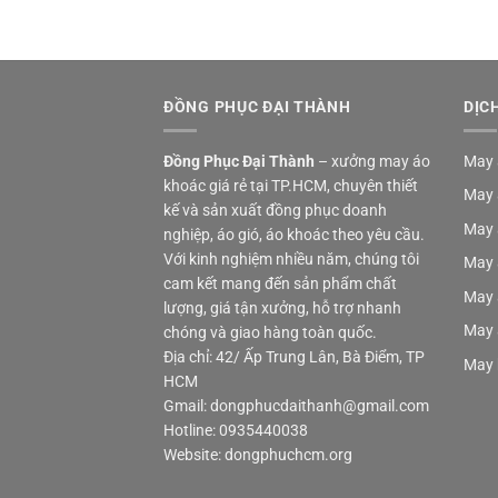
ĐỒNG PHỤC ĐẠI THÀNH
DỊC
Đồng Phục Đại Thành
– xưởng may áo
May 
khoác giá rẻ tại TP.HCM, chuyên thiết
May 
kế và sản xuất đồng phục doanh
May 
nghiệp, áo gió, áo khoác theo yêu cầu.
Với kinh nghiệm nhiều năm, chúng tôi
May 
cam kết mang đến sản phẩm chất
May 
lượng, giá tận xưởng, hỗ trợ nhanh
May 
chóng và giao hàng toàn quốc.
Địa chỉ: 42/ Ấp Trung Lân, Bà Điểm, TP
May 
HCM
Gmail: dongphucdaithanh@gmail.com
Hotline: 0935440038
Website: dongphuchcm.org