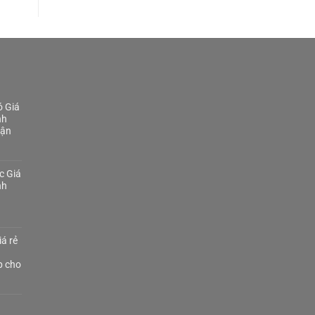
 Giá
nh
Tận
c Giá
nh
á rẻ
p cho