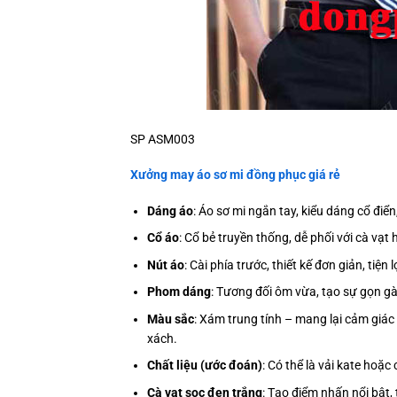
SP ASM003
Xưởng may áo sơ mi đồng phục giá rẻ
Dáng áo
: Áo sơ mi ngắn tay, kiểu dáng cổ điể
Cổ áo
: Cổ bẻ truyền thống, dễ phối với cà vạt
Nút áo
: Cài phía trước, thiết kế đơn giản, tiện
Phom dáng
: Tương đối ôm vừa, tạo sự gọn gà
Màu sắc
: Xám trung tính – mang lại cảm giác h
xách.
Chất liệu (ước đoán)
: Có thể là vải kate hoặ
Cà vạt sọc đen trắng
: Tạo điểm nhấn nổi bật,