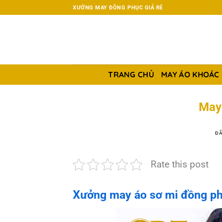
Chuyển
XƯỞNG MAY ĐỒNG PHỤC GIÁ RẺ
đến
nội
dung
TRANG CHỦ
MAY ÁO KHOÁC
May
ĐÃ
Rate this post
Xưởng may áo sơ mi đồng ph