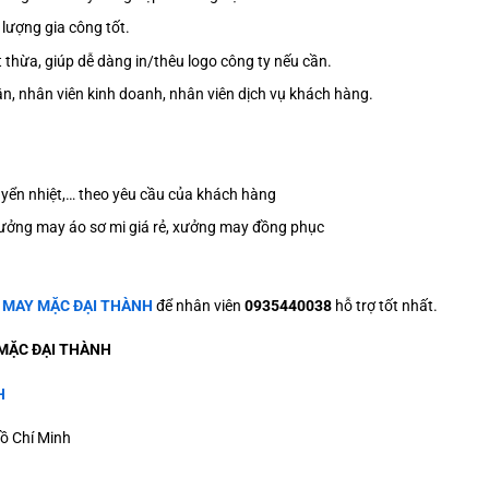
 lượng gia công tốt.
ết thừa, giúp dễ dàng in/thêu logo công ty nếu cần.
tân, nhân viên kinh doanh, nhân viên dịch vụ khách hàng.
n chuyển nhiệt,… theo yêu cầu của khách hàng
ưởng may áo sơ mi giá rẻ, xưởng may đồng phục
ệ
MAY MẶC ĐẠI THÀNH
để nhân viên
0935440038
hỗ trợ tốt nhất.
MẶC ĐẠI THÀNH
H
ồ Chí Minh