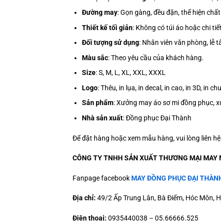
Đường may
: Gọn gàng, đều đặn, thể hiện chất
Thiết kế tối giản
: Không có túi áo hoặc chi ti
Đối tượng sử dụng
: Nhân viên văn phòng, lễ 
Màu sắc
:
Theo yêu cầu của khách hàng.
Size
: S, M, L, XL, XXL, XXXL
Logo
: Thêu, in lụa, in decal, in cao, in 3D, i
Sản phẩm
: Xưởng may áo sơ mi đồng phục, x
Nhà sản xuất
: Đồng phục Đại Thành
Để đặt hàng hoặc xem mẫu hàng, vui lòng liên h
CÔNG TY TNHH SẢN XUẤT THƯƠNG MẠI MAY 
Fanpage facebook
MAY ĐỒNG PHỤC ĐẠI THÀN
Địa chỉ:
49/2 Ấp Trung Lân, Bà Điểm, Hóc Môn, H
Điện thoại:
0935440038 – 05.66666.525