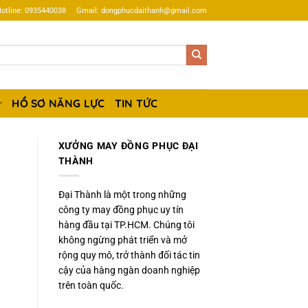
otline: 0935440038
Gmail: dongphucdaithanh@gmail.com
HỒ SƠ NĂNG LỰC
TIN TỨC
XƯỞNG MAY ĐỒNG PHỤC ĐẠI
THÀNH
Đại Thành là một trong những
công ty may đồng phục uy tín
hàng đầu tại TP.HCM. Chúng tôi
không ngừng phát triển và mở
rộng quy mô, trở thành đối tác tin
cậy của hàng ngàn doanh nghiệp
trên toàn quốc.