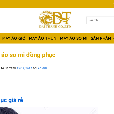
H
MAY ÁO GIÓ
MAY ÁO THUN
MAY ÁO SƠ MI
SẢN PHẨM
 áo sơ mi đồng phục
 ĐĂNG TRÊN
23/11/2025
BỞI
ADMIN
ục giá rẻ