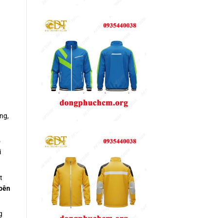
ng,
o
i
t
 bên
g