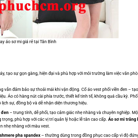
y áo sơ mi giá rẻ tại Tân Bình
áy, tạo sự gọn gàng, hiện đại và phù hợp với môi trường làm việc văn phò
g vẫn đảm bảo sự thoải mái khi vận động. Cổ áo vest phối viền đen – tạ
u. Áo có hàng nút cài phía trước, thiết kế tinh tế, không quá cầu kỳ. Phố
 lịch sự, đồng bộ và dễ nhận diện thương hiệu.
n đen
– trung tính, dễ phối, tạo cảm giác nhẹ nhàng và chuyên nghiệp. Mộ
rọng, phù hợp với các vị trí quản lý hoặc lễ tân cao cấp.
Áo sơ mi trắng
ản nhẹ nhàng với màu vest.
ashmere pha spandex
– thường dùng trong đồng phục cao cấp vì độ đứn