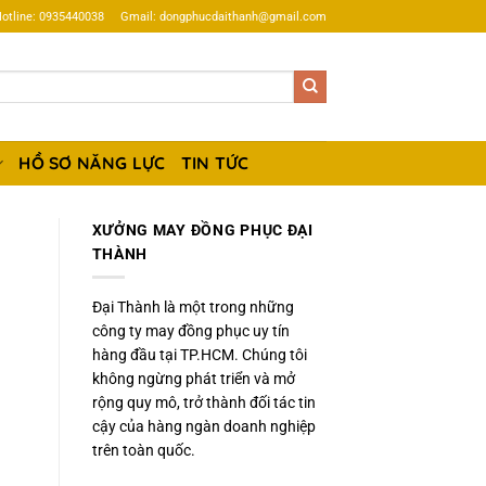
otline: 0935440038
Gmail: dongphucdaithanh@gmail.com
HỒ SƠ NĂNG LỰC
TIN TỨC
XƯỞNG MAY ĐỒNG PHỤC ĐẠI
THÀNH
Đại Thành là một trong những
công ty may đồng phục uy tín
hàng đầu tại TP.HCM. Chúng tôi
không ngừng phát triển và mở
rộng quy mô, trở thành đối tác tin
cậy của hàng ngàn doanh nghiệp
trên toàn quốc.