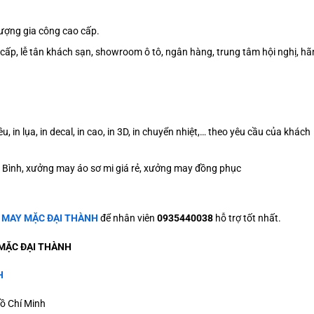
 lượng gia công cao cấp.
cấp, lễ tân khách sạn, showroom ô tô, ngân hàng, trung tâm hội nghị, hã
u, in lụa, in decal, in cao, in 3D, in chuyển nhiệt,… theo yêu cầu của khách
Tân Bình, xưởng may áo sơ mi giá rẻ, xưởng may đồng phục
ệ
MAY MẶC ĐẠI THÀNH
để nhân viên
0935440038
hỗ trợ tốt nhất.
MẶC ĐẠI THÀNH
H
ồ Chí Minh