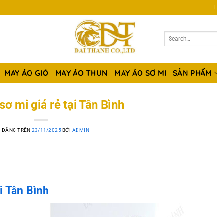
H
MAY ÁO GIÓ
MAY ÁO THUN
MAY ÁO SƠ MI
SẢN PHẨM
ơ mi giá rẻ tại Tân Bình
 ĐĂNG TRÊN
23/11/2025
BỞI
ADMIN
i Tân Bình