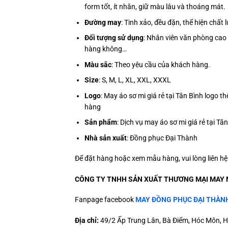
form tốt, ít nhăn, giữ màu lâu và thoáng mát.
Đường may
: Tinh xảo, đều đặn, thể hiện chất
Đối tượng sử dụng
: Nhân viên văn phòng cao 
hàng không…
Màu sắc
:
Theo yêu cầu của khách hàng.
Size
: S, M, L, XL, XXL, XXXL
Logo
: May áo sơ mi giá rẻ tại Tân Bình logo thê
hàng
Sản phẩm
: Dịch vụ may áo sơ mi giá rẻ tại 
Nhà sản xuất
: Đồng phục Đại Thành
Để đặt hàng hoặc xem mẫu hàng, vui lòng liên h
CÔNG TY TNHH SẢN XUẤT THƯƠNG MẠI MAY 
Fanpage facebook
MAY ĐỒNG PHỤC ĐẠI THÀN
Địa chỉ:
49/2 Ấp Trung Lân, Bà Điểm, Hóc Môn, H