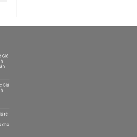
 Giá
nh
Tận
c Giá
nh
á rẻ
p cho