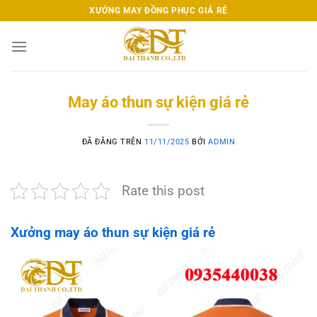
Chuyển
XƯỞNG MAY ĐỒNG PHỤC GIÁ RẺ
đến
nội
dung
May áo thun sự kiện giá rẻ
ĐÃ ĐĂNG TRÊN
11/11/2025
BỞI
ADMIN
Rate this post
Xưởng may áo thun sự kiện giá rẻ