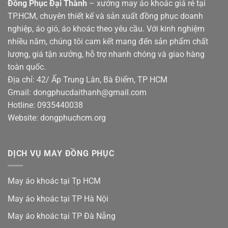
Đồng Phục Đại Thành
– xưởng may áo khoác giá rẻ tại
TP.HCM, chuyên thiết kế và sản xuất đồng phục doanh
nghiệp, áo gió, áo khoác theo yêu cầu. Với kinh nghiệm
nhiều năm, chúng tôi cam kết mang đến sản phẩm chất
lượng, giá tận xưởng, hỗ trợ nhanh chóng và giao hàng
toàn quốc.
Địa chỉ: 42/ Ấp Trung Lân, Bà Điểm, TP HCM
Gmail: dongphucdaithanh@gmail.com
Hotline: 0935440038
Website: dongphuchcm.org
DỊCH VỤ MAY ĐỒNG PHỤC
May áo khoác tại Tp HCM
May áo khoác tại TP Hà Nội
May áo khoác tại TP Đà Nẵng