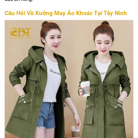
Câu Hỏi Về Xưởng May Áo Khoác Tại Tây Ninh