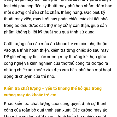
loại chỉ phù hợp đến kỹ thuật may phù hợp nhằm đảm bảo
mỗi đường chỉ đều chắc chắn, thẳng hàng. Đặc biệt, kỹ
thuật may viền, may lưới hay phản chiếu các chi tiết nhỏ
trong áo đều được các thợ may xử lý cẩn thận, giúp sản
phẩm không bị lỗi kỹ thuật sau quá trình sử dụng.
Chất lượng của các mẫu áo khoác trẻ em còn phụ thuộc
vào quá trình hoàn thiện, kiểm tra từng chiếc áo sau may.
Để giữ vững uy tín, các xưởng may thường kết hợp giữa
công nghệ và kinh nghiệm của thợ thủ công, từ đó tạo ra
những chiếc áo khoác vừa đẹp vừa bền, phù hợp mọi hoạt
động di chuyển của trẻ nhỏ.
Kiểm tra chất lượng – yếu tố không thể bỏ qua trong
xưởng may áo khoác trẻ em
Khâu kiểm tra chất lượng cuối cùng quyết định sự thành
công của toàn bộ quá trình sản xuất. Các xưởng may áo
khoác trẻ em luôn đặt ra quy trình kiểm tra nghiêm ngặt,