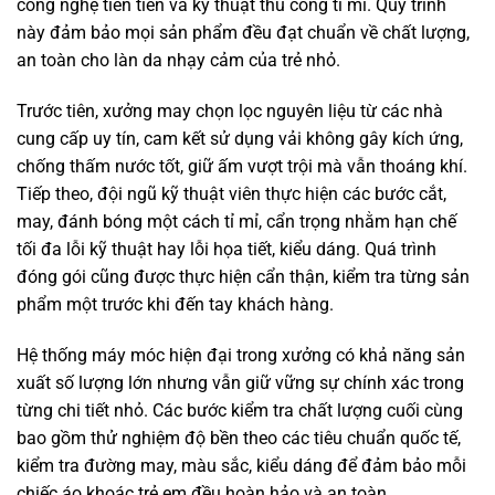
công nghệ tiên tiến và kỹ thuật thủ công tỉ mỉ. Quy trình
này đảm bảo mọi sản phẩm đều đạt chuẩn về chất lượng,
an toàn cho làn da nhạy cảm của trẻ nhỏ.
Trước tiên, xưởng may chọn lọc nguyên liệu từ các nhà
cung cấp uy tín, cam kết sử dụng vải không gây kích ứng,
chống thấm nước tốt, giữ ấm vượt trội mà vẫn thoáng khí.
Tiếp theo, đội ngũ kỹ thuật viên thực hiện các bước cắt,
may, đánh bóng một cách tỉ mỉ, cẩn trọng nhằm hạn chế
tối đa lỗi kỹ thuật hay lỗi họa tiết, kiểu dáng. Quá trình
đóng gói cũng được thực hiện cẩn thận, kiểm tra từng sản
phẩm một trước khi đến tay khách hàng.
Hệ thống máy móc hiện đại trong xưởng có khả năng sản
xuất số lượng lớn nhưng vẫn giữ vững sự chính xác trong
từng chi tiết nhỏ. Các bước kiểm tra chất lượng cuối cùng
bao gồm thử nghiệm độ bền theo các tiêu chuẩn quốc tế,
kiểm tra đường may, màu sắc, kiểu dáng để đảm bảo mỗi
chiếc áo khoác trẻ em đều hoàn hảo và an toàn.